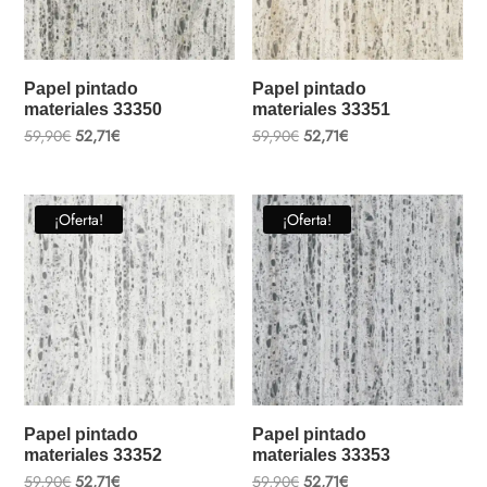
Papel pintado
Papel pintado
materiales 33350
materiales 33351
El
El
El
El
59,90
€
52,71
€
59,90
€
52,71
€
precio
precio
precio
precio
original
actual
original
actual
era:
es:
era:
es:
59,90€.
52,71€.
59,90€.
52,71€.
¡Oferta!
¡Oferta!
Papel pintado
Papel pintado
materiales 33352
materiales 33353
El
El
El
El
59,90
€
52,71
€
59,90
€
52,71
€