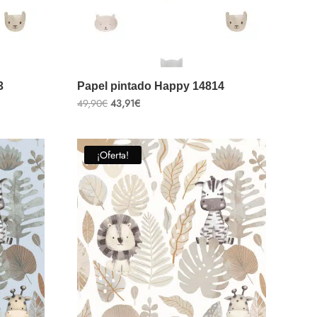
3
Papel pintado Happy 14814
El
El
49,90
€
43,91
€
precio
precio
original
actual
era:
es:
49,90€.
43,91€.
¡Oferta!