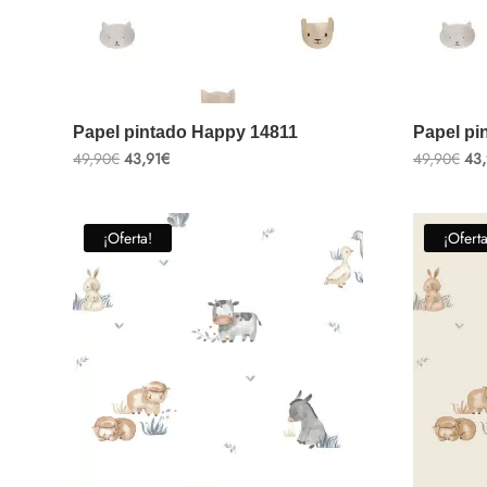
Papel pintado Happy 14811
Papel pi
El
El
El
49,90
€
43,91
€
49,90
€
43,
precio
precio
pre
original
actual
ori
era:
es:
era
49,90€.
43,91€.
49,
¡Oferta!
¡Oferta