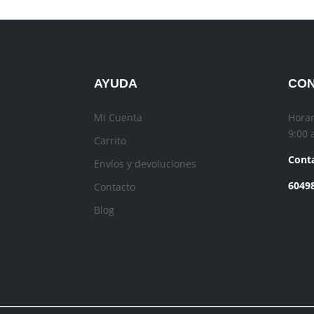
AYUDA
CO
Mi Cuenta
Horar
9:00 
Carrito
Conta
Envíos y devoluciones
6049
Contacto
Blog