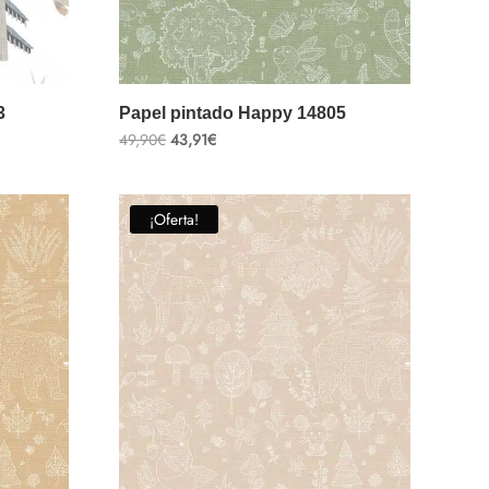
3
Papel pintado Happy 14805
El
El
49,90
€
43,91
€
precio
precio
original
actual
era:
es:
49,90€.
43,91€.
¡Oferta!