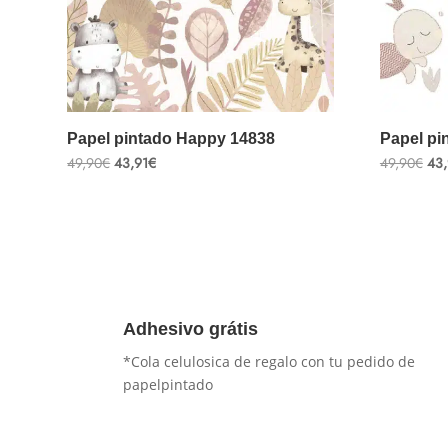
Papel pintado Happy 14838
Papel pi
El
El
El
49,90
€
43,91
€
49,90
€
43,
precio
precio
pre
original
actual
ori
era:
es:
era
49,90€.
43,91€.
49,
Adhesivo grátis
*Cola celulosica de regalo con tu pedido de
papelpintado