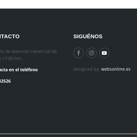
NTACTO
SIGUÉNOS
io de atención comercial de
a 17:00 hrs.
Designed by:
websonline.es
cta en el teléfono
82526