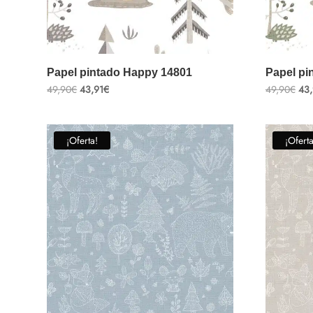
Papel pintado Happy 14801
Papel pi
El
El
El
49,90
€
43,91
€
49,90
€
43,
precio
precio
pre
original
actual
ori
era:
es:
era
49,90€.
43,91€.
49,
¡Oferta!
¡Oferta