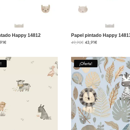
ntado Happy 14812
Papel pintado Happy 1481
El
El
El
91
€
49,90
€
43,91
€
cio
precio
precio
precio
ginal
actual
original
actual
:
es:
era:
es:
90€.
43,91€.
49,90€.
43,91€.
!
¡Oferta!