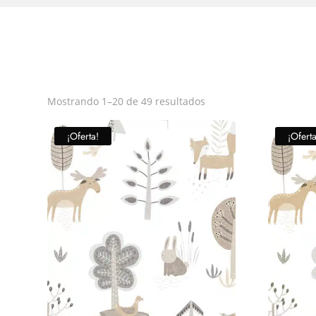
Ordenado
Mostrando 1–20 de 49 resultados
por
precio:
¡Oferta!
¡Oferta
bajo
a
alto