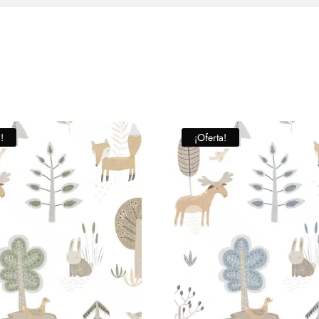
!
¡Oferta!