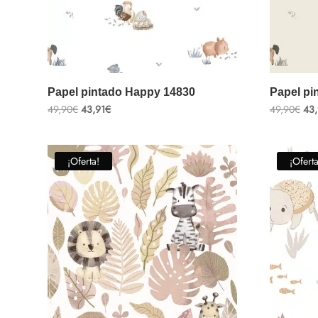
Papel pintado Happy 14830
Papel pi
El
El
El
49,90
€
43,91
€
49,90
€
43,
precio
precio
pre
original
actual
ori
era:
es:
era
49,90€.
43,91€.
49,
¡Oferta!
¡Oferta