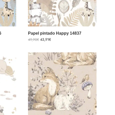
6
Papel pintado Happy 14837
El
El
49,90
€
43,91
€
precio
precio
original
actual
era:
es:
49,90€.
43,91€.