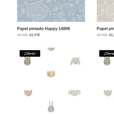
Papel pintado Happy 14806
Papel pi
El
El
El
49,90
€
43,91
€
49,90
€
43,
precio
precio
pre
original
actual
ori
era:
es:
era
49,90€.
43,91€.
49,
¡Oferta!
¡Oferta