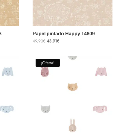
8
Papel pintado Happy 14809
El
El
49,90
€
43,91
€
precio
precio
original
actual
era:
es:
49,90€.
43,91€.
¡Oferta!