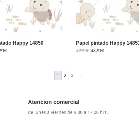
ntado Happy 14850
Papel pintado Happy 1485
El
El
El
91
€
49,90
€
43,91
€
cio
precio
precio
precio
ginal
actual
original
actual
:
es:
era:
es:
90€.
43,91€.
49,90€.
43,91€.
1
2
3
→
Atencíon comercial
de lunes a viernes de 9:00 a 17:00 hrs.