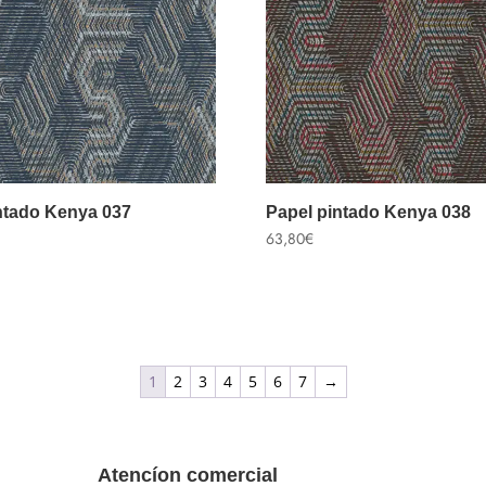
ntado Kenya 037
Papel pintado Kenya 038
63,80
€
1
2
3
4
5
6
7
→
Atencíon comercial