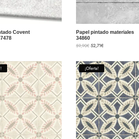
ntado Covent
Papel pintado materiales
47478
34860
El
El
59,90
€
52,71
€
precio
precio
original
actual
era:
es:
59,90€.
52,71€.
!
¡Oferta!