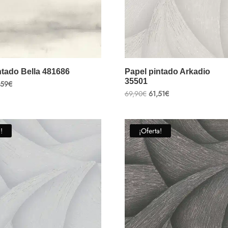
ntado Bella 481686
Papel pintado Arkadio
35501
El
,59
€
cio
precio
El
El
69,90
€
61,51
€
ginal
actual
precio
precio
:
es:
original
actual
90€.
53,59€.
era:
es:
69,90€.
61,51€.
!
¡Oferta!