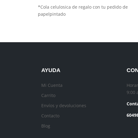
*Cola celulosica de regalo con tu pedido de
papelpintado
AYUDA
CO
Mi Cuenta
Horar
9:00 
Carrito
Conta
Envíos y devoluciones
6049
Contacto
Blog