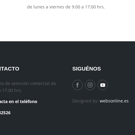
de lunes a viernes de 9:00 a 17:00 hrs.
NTACTO
SIGUÉNOS
io de atención comercial de
a 17:00 hrs.
Designed by:
websonline.es
cta en el teléfono
82526