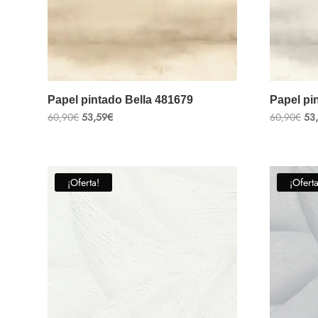
Papel pintado Bella 481679
Papel pi
El
El
El
60,90
€
53,59
€
60,90
€
53
precio
precio
pre
original
actual
ori
era:
es:
era
60,90€.
53,59€.
60,
¡Oferta!
¡Oferta