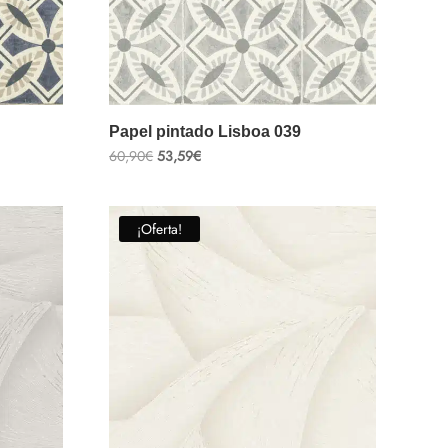
Papel pintado Lisboa 039
El
El
60,90
€
53,59
€
precio
precio
original
actual
era:
es:
60,90€.
53,59€.
¡Oferta!