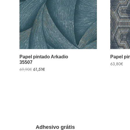
Papel pintado Arkadio
Papel pi
35507
63,80
€
El
El
69,90
€
61,51
€
precio
precio
original
actual
era:
es:
69,90€.
61,51€.
Adhesivo grátis