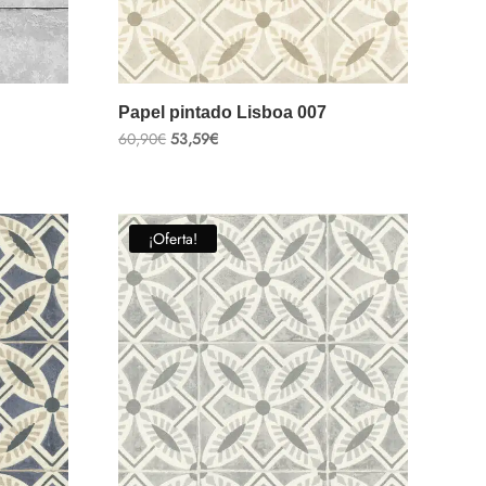
Papel pintado Lisboa 007
El
El
60,90
€
53,59
€
precio
precio
original
actual
era:
es:
60,90€.
53,59€.
¡Oferta!