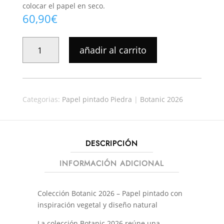
colocar el papel en seco.
60,90
€
PAPEL
añadir al carrito
PINTADO
BOTANIC
037
CANTIDAD
Categorias:
Papel pintado Piedra
|
Botanic 2026
DESCRIPCIÓN
INFORMACIÓN ADICIONAL
Colección Botanic 2026 – Papel pintado con
inspiración vegetal y diseño natural
La colección Botanic 2026 reúne una