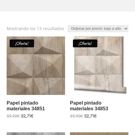
Ordenado
Mostrando los 13 resultados
por
precio:
¡Oferta!
¡Oferta!
bajo
a
alto
Papel pintado
Papel pintado
materiales 34851
materiales 34853
El
El
El
El
59,90
€
52,71
€
59,90
€
52,71
€
precio
precio
precio
precio
original
actual
original
actual
era:
es:
era:
es:
59,90€.
52,71€.
59,90€.
52,71€.