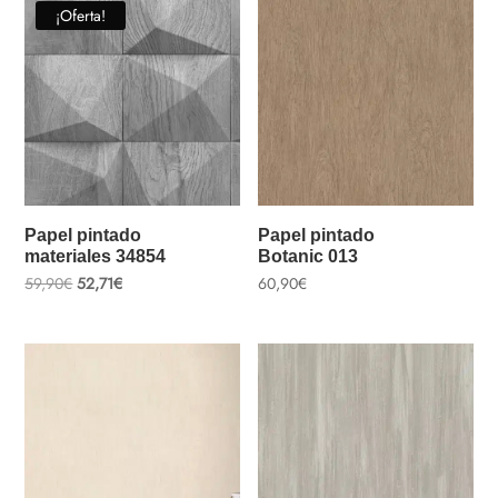
¡Oferta!
Papel pintado
Papel pintado
materiales 34854
Botanic 013
El
El
59,90
€
52,71
€
60,90
€
precio
precio
original
actual
era:
es:
59,90€.
52,71€.