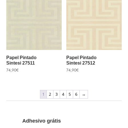
Papel Pintado
Papel Pintado
Sintesi 27511
Sintesi 27512
74,90
€
74,90
€
1
2
3
4
5
6
→
Adhesivo grátis