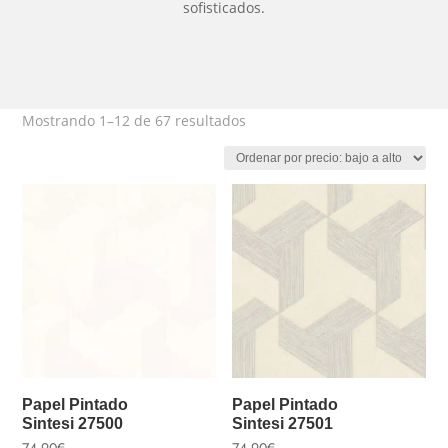
sofisticados.
Ordenado
Mostrando 1–12 de 67 resultados
por
precio:
bajo
a
alto
Papel Pintado
Papel Pintado
Sintesi 27500
Sintesi 27501
74,90
€
74,90
€