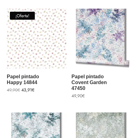
original
actual
original
actual
era:
es:
era:
es:
49,90€.
43,91€.
49,90€.
43,91€.
¡Oferta!
Papel pintado
Papel pintado
Happy 14844
Covent Garden
47450
El
El
49,90
€
43,91
€
precio
precio
49,90
€
original
actual
era:
es:
49,90€.
43,91€.