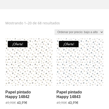
Ordenado
Mostrando 1–20 de 68 resultados
por
precio:
bajo
¡Oferta!
¡Oferta!
a
alto
Papel pintado
Papel pintado
Happy 14842
Happy 14843
El
El
El
El
49,90
€
43,91
€
49,90
€
43,91
€
precio
precio
precio
precio