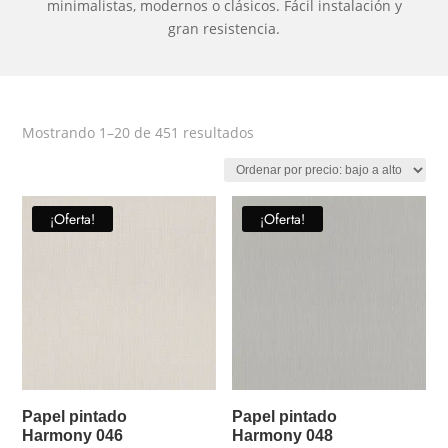
minimalistas, modernos o clásicos. Fácil instalación y
gran resistencia.
Ordenado
Mostrando 1–20 de 451 resultados
por
precio:
bajo
¡Oferta!
¡Oferta!
a
alto
Papel pintado
Papel pintado
Harmony 046
Harmony 048