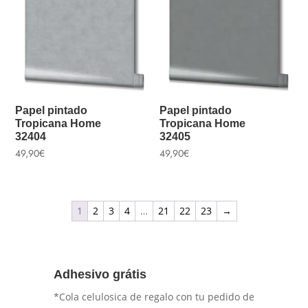
Papel pintado
Papel pintado
Tropicana Home
Tropicana Home
32404
32405
49,90
€
49,90
€
1
2
3
4
…
21
22
23
→
Adhesivo grátis
*Cola celulosica de regalo con tu pedido de