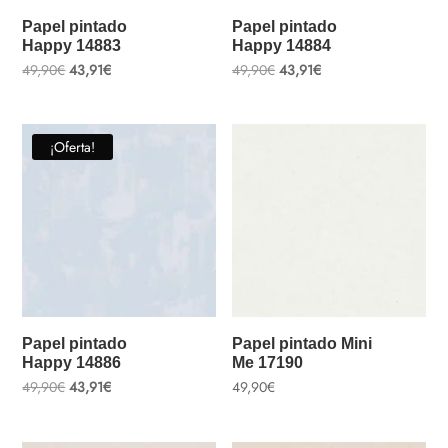
Papel pintado
Papel pintado
Happy 14883
Happy 14884
El
El
El
El
49,90
€
43,91
€
49,90
€
43,91
€
precio
precio
precio
precio
original
actual
original
actual
era:
es:
era:
es:
49,90€.
43,91€.
49,90€.
43,91€.
¡Oferta!
Papel pintado
Papel pintado Mini
Happy 14886
Me 17190
El
El
49,90
€
43,91
€
49,90
€
precio
precio
original
actual
era:
es:
49,90€.
43,91€.