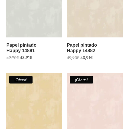
Papel pintado
Papel pintado
Happy 14881
Happy 14882
El
El
El
El
49,90
€
43,91
€
49,90
€
43,91
€
precio
precio
precio
precio
original
actual
original
actual
era:
es:
era:
es:
49,90€.
43,91€.
49,90€.
43,91€.
¡Oferta!
¡Oferta!