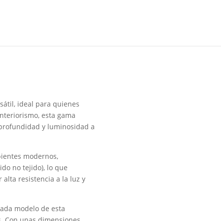
átil, ideal para quienes
interiorismo, esta gama
 profundidad y luminosidad a
ientes modernos,
do no tejido), lo que
alta resistencia a la luz y
 cada modelo de esta
es. Con unas dimensiones