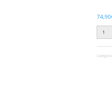
74,90
PAPEL
PINTADO
SINTESI
27546
CANTIDAD
Categori