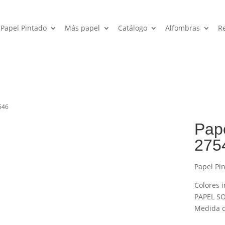
Papel Pintado
Más papel
Catálogo
Alfombras
R
7546
Pape
275
Papel Pi
Colores i
PAPEL SO
Medida de