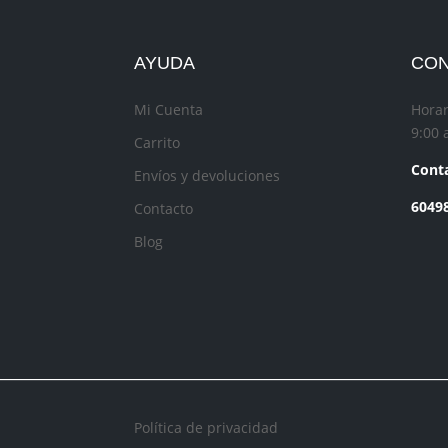
AYUDA
CO
Mi Cuenta
Horar
9:00 
Carrito
Conta
Envíos y devoluciones
6049
Contacto
Blog
Política de privacidad