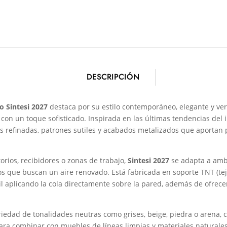
DESCRIPCIÓN
o Sintesi 2027
destaca por su estilo contemporáneo, elegante y vers
con un toque sofisticado. Inspirada en las últimas tendencias del 
s refinadas, patrones sutiles y acabados metalizados que aportan
orios, recibidores o zonas de trabajo,
Sintesi 2027
se adapta a amb
os que buscan un aire renovado. Está fabricada en soporte TNT (teji
il aplicando la cola directamente sobre la pared, además de ofrecer 
iedad de tonalidades neutras como grises, beige, piedra o arena,
para combinar con muebles de líneas limpias y materiales natural