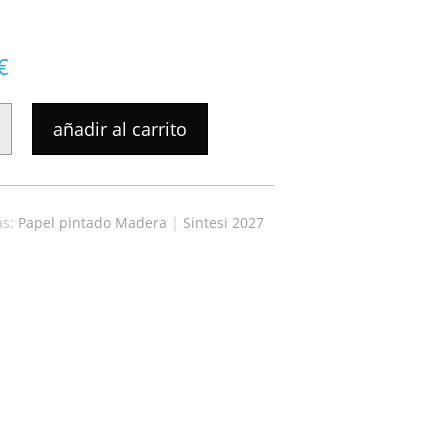
€
añadir al carrito
as:
Papel pintado Madera
|
Sintesi 2027