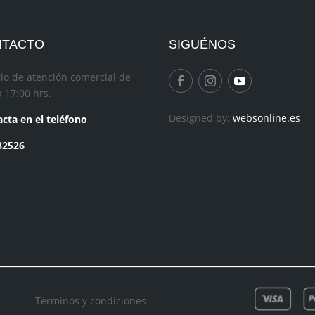
NTACTO
SIGUÉNOS
io de atención comercial de
a 17:00 hrs.
Designed by:
websonline.es
cta en el teléfono
82526
Términos y condiciones