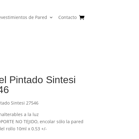
evestimientos de Pared
Contacto
l Pintado Sintesi
46
ntado Sintesi 27546
nalterables a la luz
PORTE NO TEJIDO, encolar sólo la pared
l rollo 10ml x 0.53 +/-