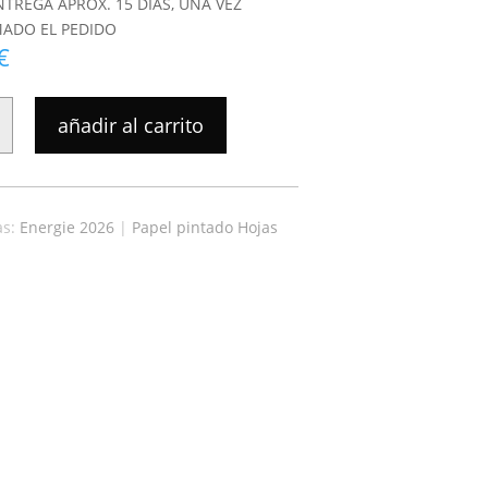
NTREGA APROX. 15 DIAS, UNA VEZ
ADO EL PEDIDO
€
añadir al carrito
as:
Energie 2026
|
Papel pintado Hojas