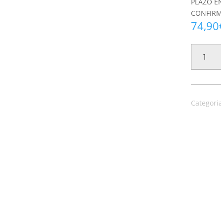
PLAZO E
CONFIRM
74,90
PAPEL
PINTADO
ENERGIE
30145
CANTIDAD
Categori