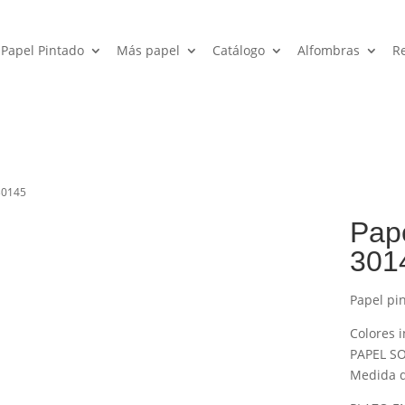
Papel Pintado
Más papel
Catálogo
Alfombras
R
 30145
Pape
301
Papel pi
Colores i
PAPEL SO
Medida de