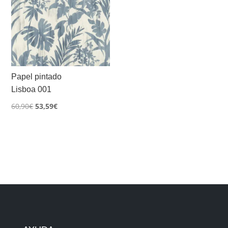
Papel pintado
Lisboa 001
El
El
60,90
€
53,59
€
precio
precio
original
actual
era:
es:
60,90€.
53,59€.