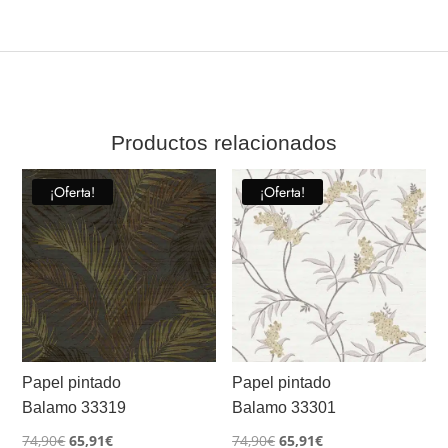
Productos relacionados
¡Oferta!
¡Oferta!
Papel pintado
Papel pintado
Balamo 33319
Balamo 33301
El
El
El
El
74,90
€
65,91
€
74,90
€
65,91
€