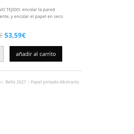
NO TEJIDO: encolar la pared
nte, y encolar el papel en seco
El
El
€
53,59
€
precio
precio
original
actual
añadir al carrito
era:
es:
60,90€.
53,59€.
as:
Bella 2027
|
Papel pintado Abstracto