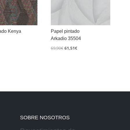
tado Kenya
Papel pintado
Arkadio 35504
El
El
69,90
€
61,51
€
precio
precio
original
actual
era:
es:
69,90€.
61,51€.
SOBRE NOSOTROS