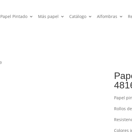
Papel Pintado
Más papel
Catálogo
Alfombras
R
79
Pape
481
Papel pi
Rollos de
Resistenc
Colores i