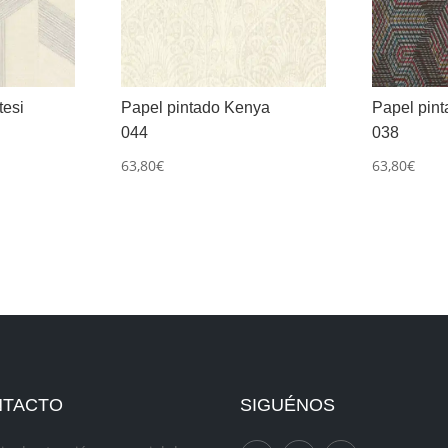
tesi
Papel pintado Kenya
Papel pin
044
038
63,80
€
63,80
€
NTACTO
SIGUÉNOS