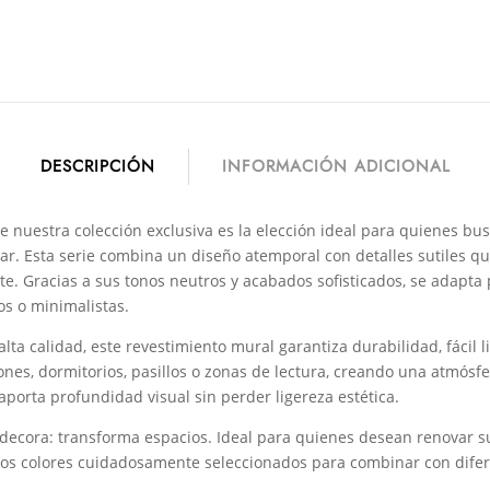
DESCRIPCIÓN
INFORMACIÓN ADICIONAL
de nuestra colección exclusiva es la elección ideal para quienes b
ar. Esta serie combina un diseño atemporal con detalles sutiles q
te. Gracias a sus tonos neutros y acabados sofisticados, se adapta 
os o minimalistas.
lta calidad, este revestimiento mural garantiza durabilidad, fácil 
lones, dormitorios, pasillos o zonas de lectura, creando una atmósf
aporta profundidad visual sin perder ligereza estética.
 decora: transforma espacios. Ideal para quienes desean renovar su
rios colores cuidadosamente seleccionados para combinar con difere