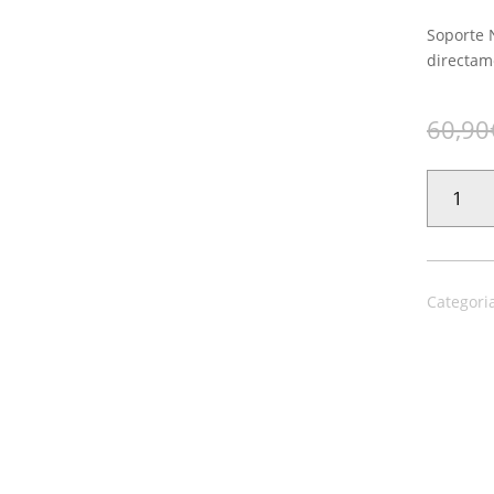
Soporte 
directame
60,90
PAPEL
PINTADO
BELLA
481679
CANTIDAD
Categori