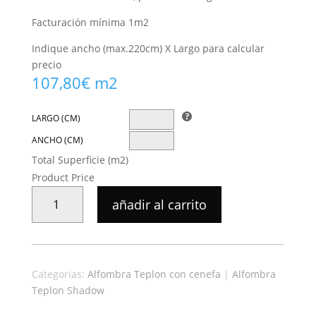
Facturación mínima 1m2
Indique ancho (max.220cm) X Largo para calcular
precio
107,80
€
m2
LARGO (CM)
ANCHO (CM)
Total Superficie (m2)
Product Price
ALFOMBRA
añadir al carrito
TEPLON
CON
CENEFA
LATON/OCRE
Categorias:
Alfombra Teplon con cenefa
|
Alfombra
CANTIDAD
Teplon Shadow