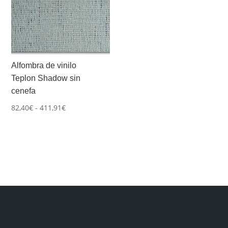
Alfombra de vinilo
Teplon Shadow sin
cenefa
Rango
82,40
€
-
411,91
€
de
precios:
desde
82,40€
hasta
411,91€