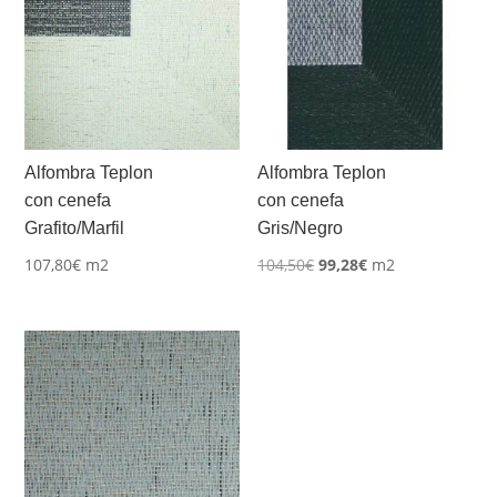
Alfombra Teplon
Alfombra Teplon
con cenefa
con cenefa
Grafito/Marfil
Gris/Negro
El
El
107,80
€
m2
104,50
€
99,28
€
m2
precio
precio
original
actual
era:
es:
104,50€.
99,28€.