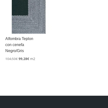
Alfombra Teplon
con cenefa
Negro/Gris
El
El
104,50
€
99,28
€
m2
precio
precio
original
actual
era:
es:
104,50€.
99,28€.