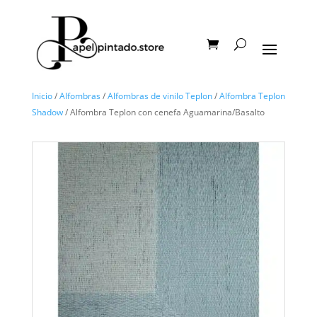
Inicio
/
Alfombras
/
Alfombras de vinilo Teplon
/
Alfombra Teplon
Shadow
/ Alfombra Teplon con cenefa Aguamarina/Basalto