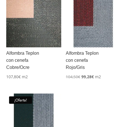
Alfombra Teplon
Alfombra Teplon
con cenefa
con cenefa
Cobre/Ocre
Rojo/Gris
El
El
107,80
€
m2
104,50
€
99,28
€
m2
precio
precio
original
actual
era:
es:
¡Oferta!
104,50€.
99,28€.