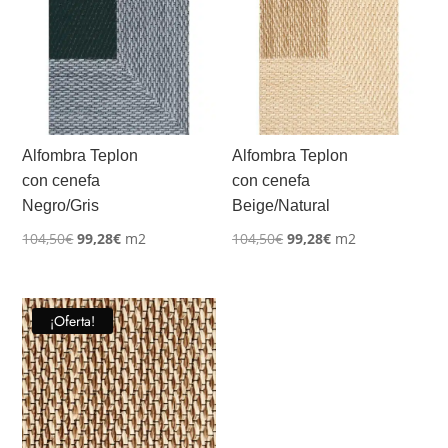
Alfombra Teplon
Alfombra Teplon
con cenefa
con cenefa
Negro/Gris
Beige/Natural
El
El
El
El
104,50
€
99,28
€
m2
104,50
€
99,28
€
m2
precio
precio
precio
precio
original
actual
original
actual
era:
es:
era:
es:
¡Oferta!
104,50€.
99,28€.
104,50€.
99,28€.