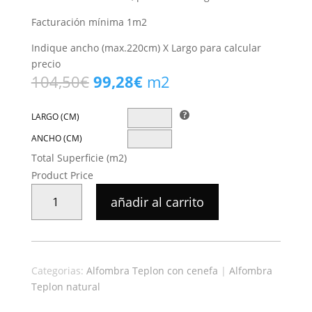
Facturación mínima 1m2
Indique ancho (max.220cm) X Largo para calcular
precio
El
El
104,50
€
99,28
€
m2
precio
precio
original
actual
LARGO (CM)
era:
es:
ANCHO (CM)
104,50€.
99,28€.
Total Superficie (m2)
Product Price
ALFOMBRA
añadir al carrito
TEPLON
CON
CENEFA
ANTRACITA/CENIZA
Categorias:
Alfombra Teplon con cenefa
|
Alfombra
CANTIDAD
Teplon natural