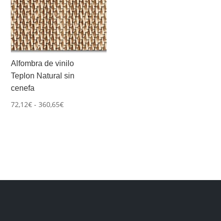
Alfombra de vinilo
Teplon Natural sin
cenefa
Rango
72,12
€
-
360,65
€
de
precios:
desde
72,12€
hasta
360,65€