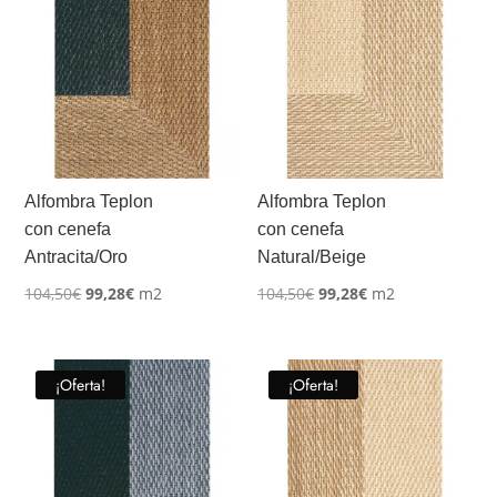
Alfombra Teplon
Alfombra Teplon
con cenefa
con cenefa
Antracita/Oro
Natural/Beige
El
El
El
El
104,50
€
99,28
€
m2
104,50
€
99,28
€
m2
precio
precio
precio
precio
original
actual
original
actual
era:
es:
era:
es:
¡Oferta!
¡Oferta!
104,50€.
99,28€.
104,50€.
99,28€.