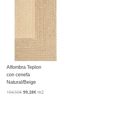
Alfombra Teplon
con cenefa
Natural/Beige
El
El
104,50
€
99,28
€
m2
precio
precio
original
actual
era:
es:
104,50€.
99,28€.