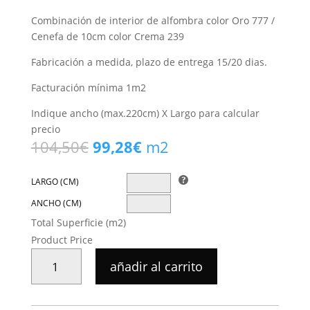
Combinación de interior de alfombra color Oro 777 /
Cenefa de 10cm color Crema 239
Fabricación a medida, plazo de entrega 15/20 dias.
Facturación mínima 1m2
Indique ancho (max.220cm) X Largo para calcular
precio
El
El
104,50
€
99,28
€
m2
precio
precio
original
actual
LARGO (CM)
era:
es:
ANCHO (CM)
104,50€.
99,28€.
Total Superficie (m2)
Product Price
ALFOMBRA
añadir al carrito
TEPLON
CON
CENEFA