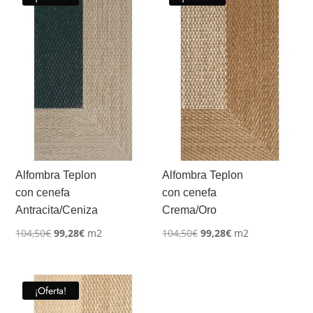
104,50€.
99,28€.
104,50€.
99,28€.
Alfombra Teplon
Alfombra Teplon
con cenefa
con cenefa
Antracita/Ceniza
Crema/Oro
El
El
El
El
104,50
€
99,28
€
m2
104,50
€
99,28
€
m2
precio
precio
precio
precio
original
actual
original
actual
era:
es:
era:
es:
¡Oferta!
104,50€.
99,28€.
104,50€.
99,28€.