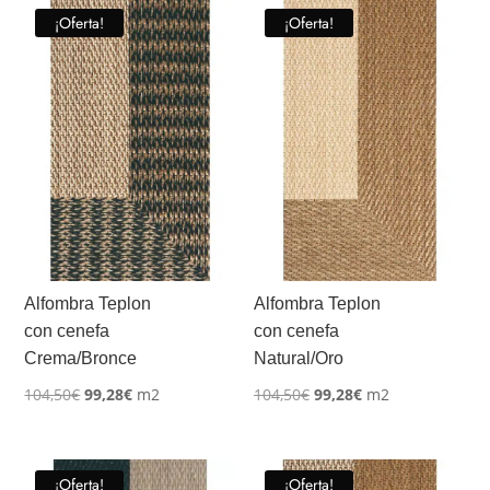
¡Oferta!
¡Oferta!
Alfombra Teplon
Alfombra Teplon
con cenefa
con cenefa
Crema/Bronce
Natural/Oro
El
El
El
El
104,50
€
99,28
€
m2
104,50
€
99,28
€
m2
precio
precio
precio
precio
original
actual
original
actual
era:
es:
era:
es:
¡Oferta!
¡Oferta!