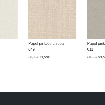
Papel pintado Lisboa
Papel pint
049
011
El
El
El
60,90
€
53,59
€
60,90
€
53,5
o
precio
precio
prec
l
original
actual
orig
era:
es:
era:
€.
60,90€.
53,59€.
60,9