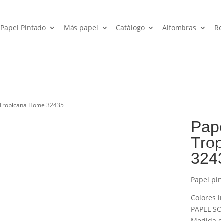
Papel Pintado
Más papel
Catálogo
Alfombras
R
o Tropicana Home 32435
Pape
Tro
324
Papel pi
Colores i
PAPEL SO
Medida de