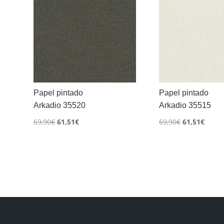
Papel pintado
Papel pintado
Arkadio 35520
Arkadio 35515
El
El
El
El
69,90
€
61,51
€
69,90
€
61,51
€
precio
precio
precio
preci
original
actual
original
actua
era:
es:
era:
es:
69,90€.
61,51€.
69,90€.
61,51