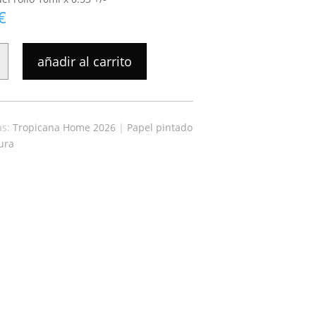
€
añadir al carrito
A
as:
Tropicana Home 2026
|
Papel pintado
ura