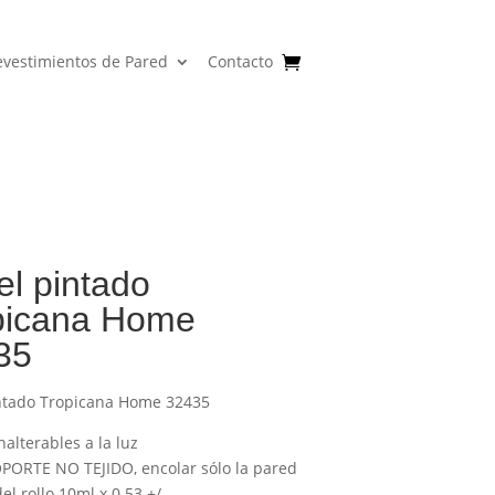
evestimientos de Pared
Contacto
l pintado
picana Home
35
ntado Tropicana Home 32435
nalterables a la luz
PORTE NO TEJIDO, encolar sólo la pared
l rollo 10ml x 0.53 +/-