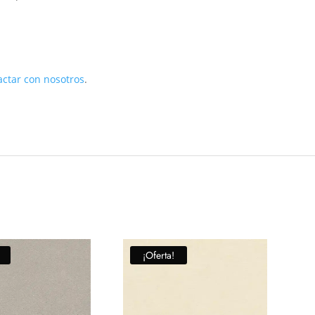
actar con nosotros
.
¡Oferta!