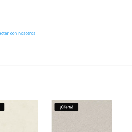
actar con nosotros
.
¡Oferta!