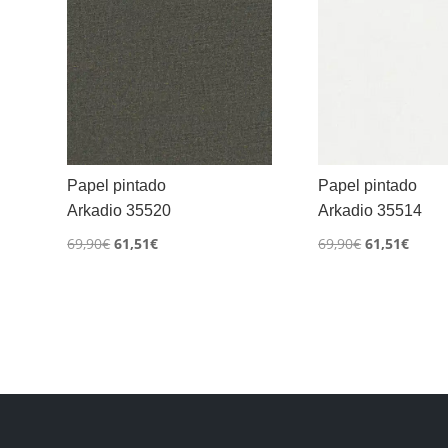
Papel pintado
Papel pintado
Arkadio 35520
Arkadio 35514
El
El
El
El
69,90
€
61,51
€
69,90
€
61,51
€
precio
precio
precio
preci
original
actual
original
actua
era:
es:
era:
es:
69,90€.
61,51€.
69,90€.
61,51