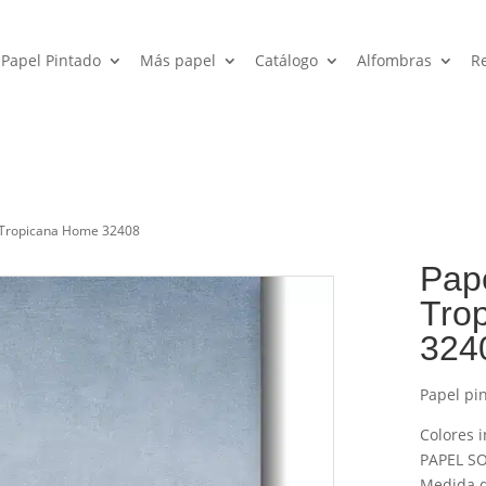
Papel Pintado
Más papel
Catálogo
Alfombras
R
o Tropicana Home 32408
Pape
Tro
324
Papel pi
Colores i
PAPEL SO
Medida de