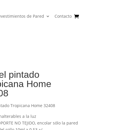
evestimientos de Pared
Contacto
l pintado
picana Home
08
ntado Tropicana Home 32408
nalterables a la luz
PORTE NO TEJIDO, encolar sólo la pared
l rollo 10ml x 0.53 +/-