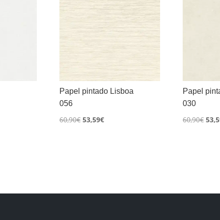
Papel pintado Lisboa
Papel pint
056
030
El
El
El
60,90
€
53,59
€
60,90
€
53,5
o
precio
precio
prec
l
original
actual
orig
era:
es:
era:
€.
60,90€.
53,59€.
60,9