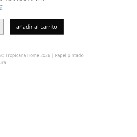
€
añadir al carrito
A
as:
Tropicana Home 2026
|
Papel pintado
ura