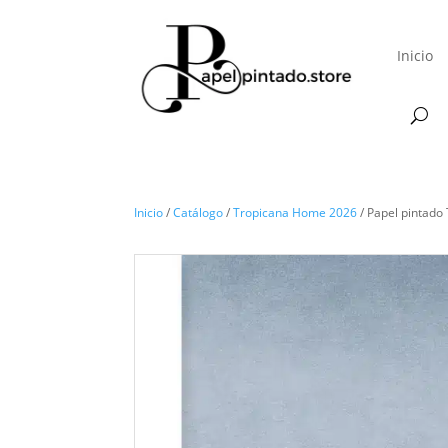
Inicio
Inicio
/
Catálogo
/
Tropicana Home 2026
/ Papel pintad