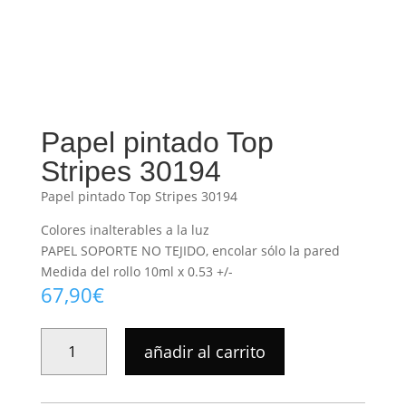
Papel pintado Top
Stripes 30194
Papel pintado Top Stripes 30194
Colores inalterables a la luz
PAPEL SOPORTE NO TEJIDO, encolar sólo la pared
Medida del rollo 10ml x 0.53 +/-
67,90
€
PAPEL
añadir al carrito
PINTADO
TOP
STRIPES