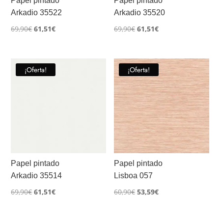
Papel pintado
Papel pintado
Arkadio 35522
Arkadio 35520
El
El
El
El
69,90
€
61,51
€
69,90
€
61,51
€
precio
precio
precio
precio
original
actual
original
actual
era:
es:
era:
es:
¡Oferta!
¡Oferta!
69,90€.
61,51€.
69,90€.
61,51€.
Papel pintado
Papel pintado
Arkadio 35514
Lisboa 057
El
El
El
El
69,90
€
61,51
€
60,90
€
53,59
€
precio
precio
precio
precio
original
actual
original
actual