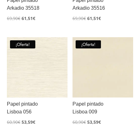
Papel pintado
Papel pintado
Arkadio 35518
Arkadio 35516
El
El
El
El
69,90
€
61,51
€
69,90
€
61,51
€
precio
precio
precio
precio
original
actual
original
actual
era:
es:
era:
es:
¡Oferta!
¡Oferta!
69,90€.
61,51€.
69,90€.
61,51€.
Papel pintado
Papel pintado
Lisboa 056
Lisboa 009
El
El
El
El
60,90
€
53,59
€
60,90
€
53,59
€
precio
precio
precio
precio
original
actual
original
actual