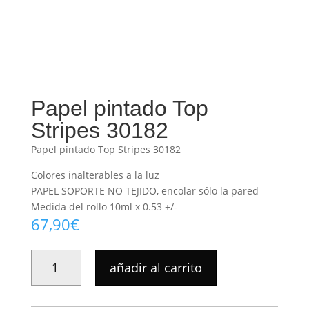
Papel pintado Top
Stripes 30182
Papel pintado Top Stripes 30182
Colores inalterables a la luz
PAPEL SOPORTE NO TEJIDO, encolar sólo la pared
Medida del rollo 10ml x 0.53 +/-
67,90
€
PAPEL
añadir al carrito
PINTADO
TOP
STRIPES