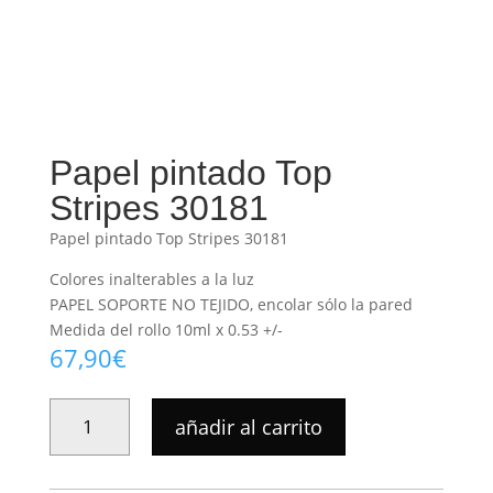
Papel pintado Top
Stripes 30181
Papel pintado Top Stripes 30181
Colores inalterables a la luz
PAPEL SOPORTE NO TEJIDO, encolar sólo la pared
Medida del rollo 10ml x 0.53 +/-
67,90
€
PAPEL
añadir al carrito
PINTADO
TOP
STRIPES