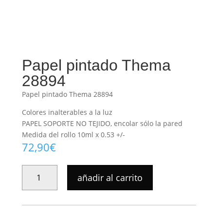
Papel pintado Thema
28894
Papel pintado Thema 28894
Colores inalterables a la luz
PAPEL SOPORTE NO TEJIDO, encolar sólo la pared
Medida del rollo 10ml x 0.53 +/-
72,90
€
PAPEL
añadir al carrito
PINTADO
THEMA
28894
CANTIDAD