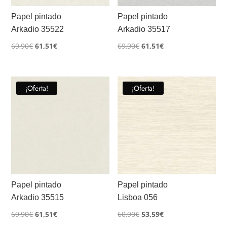
Papel pintado
Papel pintado
Arkadio 35522
Arkadio 35517
El
El
El
El
69,90
€
61,51
€
69,90
€
61,51
€
precio
precio
precio
precio
original
actual
original
actual
era:
es:
era:
es:
¡Oferta!
¡Oferta!
69,90€.
61,51€.
69,90€.
61,51€.
Papel pintado
Papel pintado
Arkadio 35515
Lisboa 056
El
El
El
El
69,90
€
61,51
€
60,90
€
53,59
€
precio
precio
precio
precio