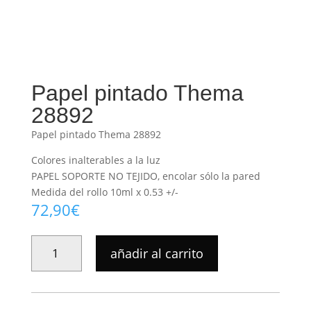
Papel pintado Thema
28892
Papel pintado Thema 28892
Colores inalterables a la luz
PAPEL SOPORTE NO TEJIDO, encolar sólo la pared
Medida del rollo 10ml x 0.53 +/-
72,90
€
PAPEL
añadir al carrito
PINTADO
THEMA
28892
CANTIDAD