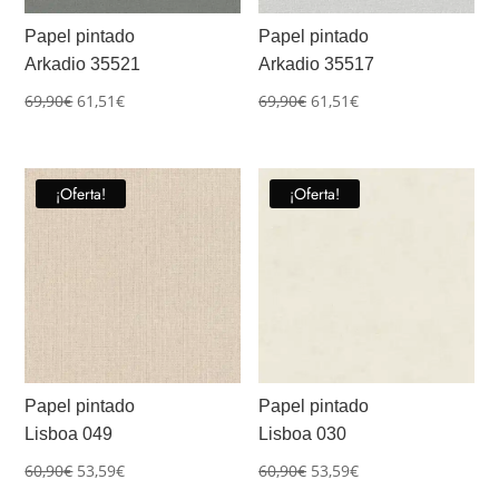
Papel pintado
Papel pintado
Arkadio 35521
Arkadio 35517
El
El
El
El
69,90
€
61,51
€
69,90
€
61,51
€
precio
precio
precio
precio
original
actual
original
actual
era:
es:
era:
es:
¡Oferta!
¡Oferta!
69,90€.
61,51€.
69,90€.
61,51€.
Papel pintado
Papel pintado
Lisboa 049
Lisboa 030
El
El
El
El
60,90
€
53,59
€
60,90
€
53,59
€
precio
precio
precio
precio