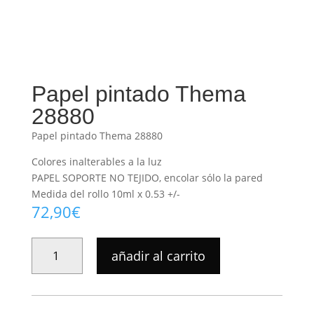
Papel pintado Thema
28880
Papel pintado Thema 28880
Colores inalterables a la luz
PAPEL SOPORTE NO TEJIDO, encolar sólo la pared
Medida del rollo 10ml x 0.53 +/-
72,90
€
PAPEL
añadir al carrito
PINTADO
THEMA
28880
CANTIDAD