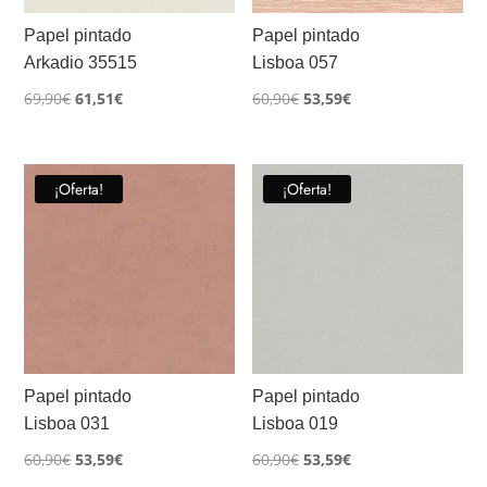
Papel pintado
Papel pintado
Arkadio 35515
Lisboa 057
El
El
El
El
69,90
€
61,51
€
60,90
€
53,59
€
precio
precio
precio
precio
original
actual
original
actual
era:
es:
era:
es:
¡Oferta!
¡Oferta!
69,90€.
61,51€.
60,90€.
53,59€.
Papel pintado
Papel pintado
Lisboa 031
Lisboa 019
El
El
El
El
60,90
€
53,59
€
60,90
€
53,59
€
precio
precio
precio
precio