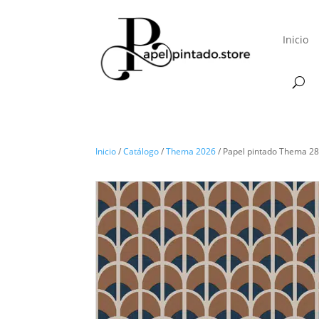
Inicio
Inicio
/
Catálogo
/
Thema 2026
/ Papel pintado Thema 2