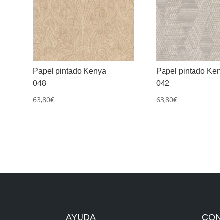
Papel pintado Kenya
Papel pintado Ke
048
042
63,80
€
63,80
€
AYUDA
CO