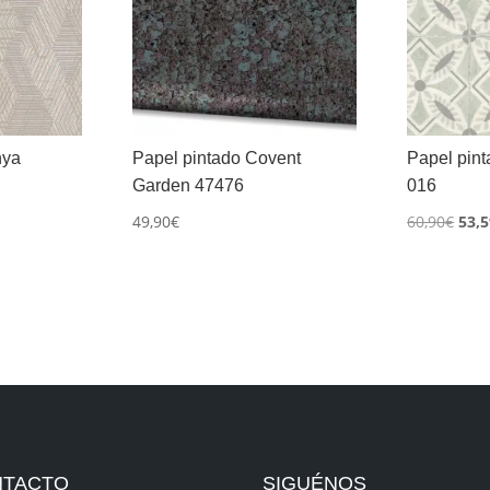
nya
Papel pintado Covent
Papel pint
Garden 47476
016
El
49,90
€
60,90
€
53,5
prec
orig
era:
60,9
NTACTO
SIGUÉNOS