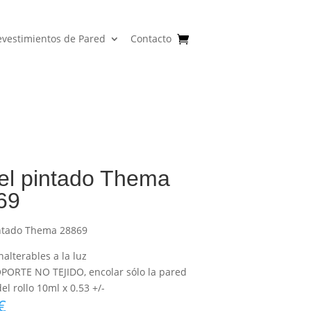
evestimientos de Pared
Contacto
el pintado Thema
69
ntado Thema 28869
nalterables a la luz
PORTE NO TEJIDO, encolar sólo la pared
l rollo 10ml x 0.53 +/-
€