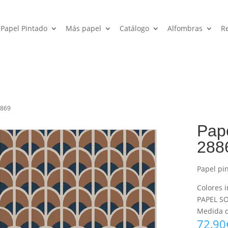
Papel Pintado
Más papel
Catálogo
Alfombras
R
8869
Pap
288
Papel pi
Colores i
PAPEL SO
Medida de
72,90