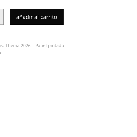
añadir al carrito
as:
Thema 2026
|
Papel pintado
o