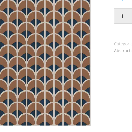
PAPEL
PINTADO
THEMA
28869
CANTIDAD
Categori
Abstract