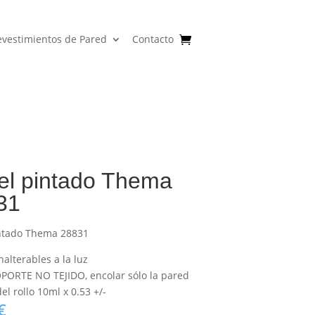
evestimientos de Pared
Contacto
el pintado Thema
31
ntado Thema 28831
nalterables a la luz
PORTE NO TEJIDO, encolar sólo la pared
l rollo 10ml x 0.53 +/-
€