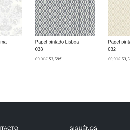
ema
Papel pintado Lisboa
Papel pint
038
032
El
El
El
60,90
€
53,59
€
60,90
€
53,5
precio
precio
prec
original
actual
orig
era:
es:
era:
60,90€.
53,59€.
60,9
NTACTO
SIGUÉNOS