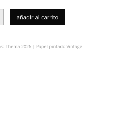
añadir al carrito
as:
Thema 2026
|
Papel pintado Vintage