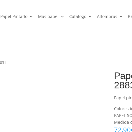
Papel Pintado
Más papel
Catálogo
Alfombras
R
8831
Pap
288
Papel pi
Colores i
PAPEL SO
Medida de
72,90