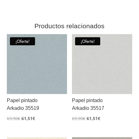
Productos relacionados
¡Oferta!
¡Oferta!
Papel pintado
Papel pintado
Arkadio 35519
Arkadio 35517
El
El
El
El
69,90
€
61,51
€
69,90
€
61,51
€
precio
precio
precio
precio
original
actual
original
actual