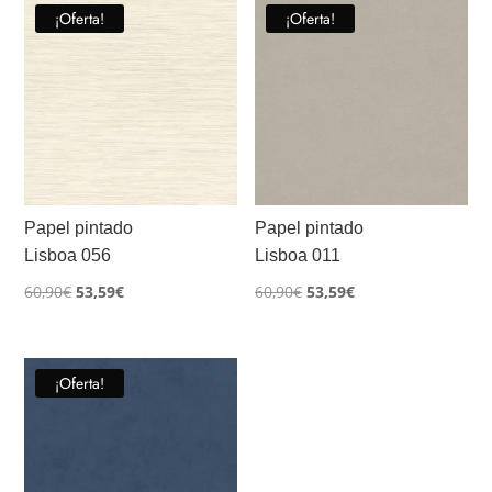
era:
es:
era:
es:
¡Oferta!
¡Oferta!
69,90€.
61,51€.
69,90€.
61,51€.
Papel pintado
Papel pintado
Lisboa 056
Lisboa 011
El
El
El
El
60,90
€
53,59
€
60,90
€
53,59
€
precio
precio
precio
precio
original
actual
original
actual
era:
es:
era:
es:
¡Oferta!
60,90€.
53,59€.
60,90€.
53,59€.