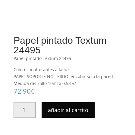
Papel pintado Textum
24495
Papel pintado Textum 24495
Colores inalterables a la luz
PAPEL SOPORTE NO TEJIDO, encolar sólo la pared
Medida del rollo 10ml x 0.53 +/-
72,90
€
PAPEL
añadir al carrito
PINTADO
TEXTUM
24495
CANTIDAD