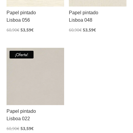
Papel pintado
Papel pintado
Lisboa 056
Lisboa 048
El
El
El
El
60,90
€
53,59
€
60,90
€
53,59
€
precio
precio
precio
precio
original
actual
original
actual
era:
es:
era:
es:
¡Oferta!
60,90€.
53,59€.
60,90€.
53,59€.
Papel pintado
Lisboa 022
El
El
60,90
€
53,59
€