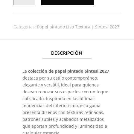
SINTESI
27559
CANTIDAD
Categorias:
Papel pintado Liso Textura
|
Sintesi 2027
DESCRIPCIÓN
La
colección de papel pintado Sintesi 2027
destaca por su estilo contemporáneo,
elegante y versátil, ideal para quienes
desean renovar sus espacios con un toque
sofisticado. Inspirada en las últimas
tendencias del interiorismo, esta gama
presenta diseños con texturas refinadas,
patrones sutiles y acabados metalizados
que aportan profundidad y luminosidad a
cualquier estancia.