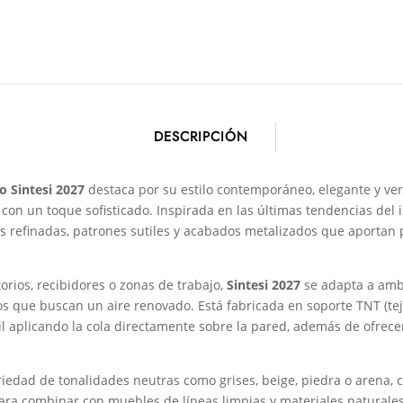
DESCRIPCIÓN
o Sintesi 2027
destaca por su estilo contemporáneo, elegante y vers
con un toque sofisticado. Inspirada en las últimas tendencias del 
s refinadas, patrones sutiles y acabados metalizados que aportan
orios, recibidores o zonas de trabajo,
Sintesi 2027
se adapta a amb
os que buscan un aire renovado. Está fabricada en soporte TNT (teji
il aplicando la cola directamente sobre la pared, además de ofrecer 
iedad de tonalidades neutras como grises, beige, piedra o arena,
para combinar con muebles de líneas limpias y materiales natural