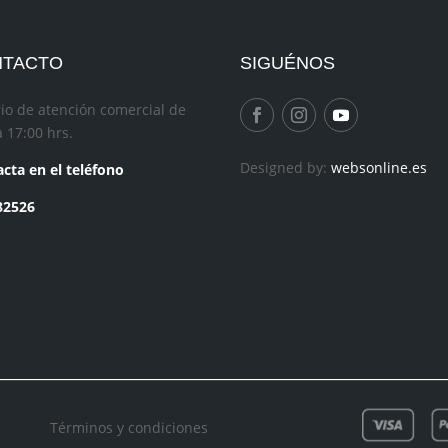
NTACTO
SIGUÉNOS
io de atención comercial de
a 17:00 hrs.
Designed by:
websonline.es
cta en el teléfono
82526
Términos y condiciones