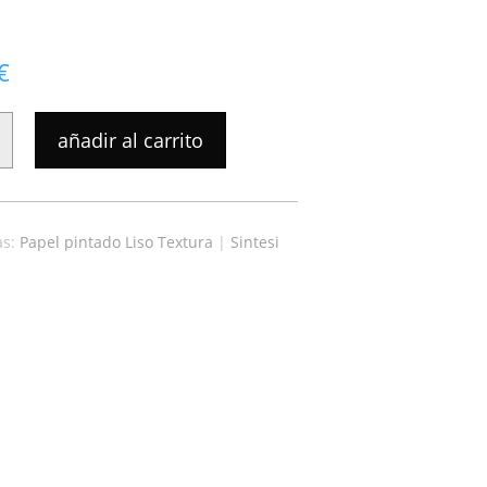
€
añadir al carrito
as:
Papel pintado Liso Textura
|
Sintesi