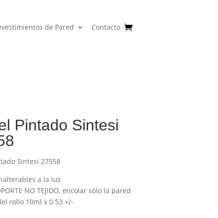
evestimientos de Pared
Contacto
l Pintado Sintesi
58
ntado Sintesi 27558
nalterables a la luz
PORTE NO TEJIDO, encolar sólo la pared
l rollo 10ml x 0.53 +/-