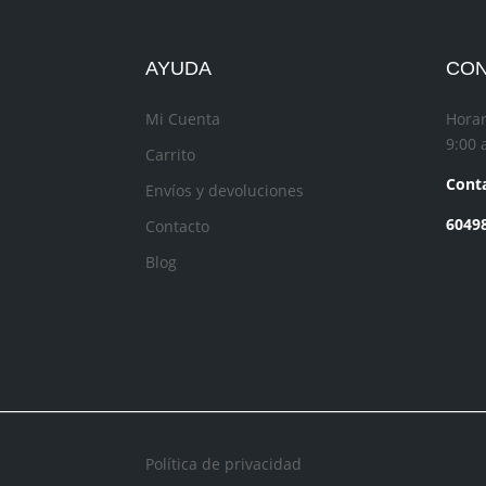
AYUDA
CO
Mi Cuenta
Horar
9:00 
Carrito
Conta
Envíos y devoluciones
6049
Contacto
Blog
Política de privacidad