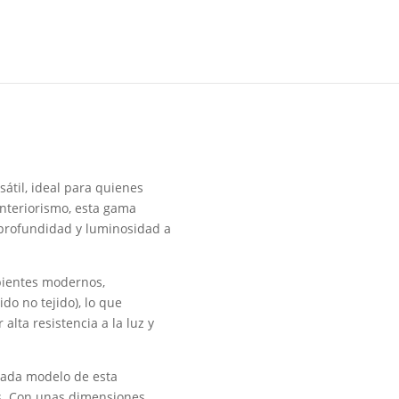
átil, ideal para quienes
interiorismo, esta gama
 profundidad y luminosidad a
ientes modernos,
do no tejido), lo que
alta resistencia a la luz y
 cada modelo de esta
es. Con unas dimensiones