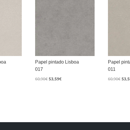
boa
Papel pintado Lisboa
Papel pint
017
011
El
El
El
60,90
€
53,59
€
60,90
€
53,5
o
precio
precio
prec
l
original
actual
orig
era:
es:
era:
€.
60,90€.
53,59€.
60,9