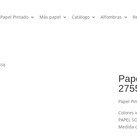
Papel Pintado
Más papel
Catálogo
Alfombras
R
7558
Pape
275
Papel Pi
Colores i
PAPEL SO
Medida de