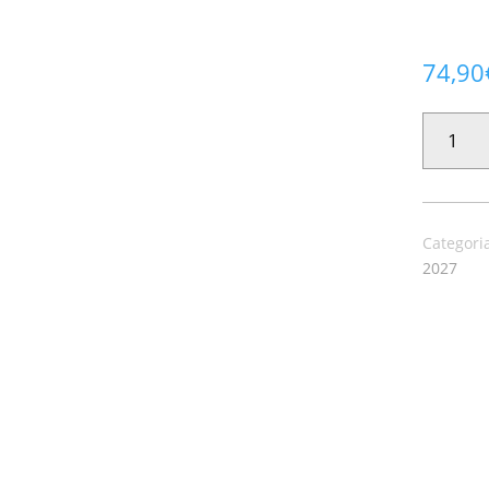
74,90
PAPEL
PINTADO
SINTESI
27558
CANTIDAD
Categori
2027