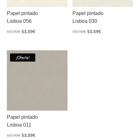
Papel pintado
Papel pintado
Lisboa 056
Lisboa 030
El
El
El
El
60,90
€
53,59
€
60,90
€
53,59
€
precio
precio
precio
precio
original
actual
original
actual
era:
es:
era:
es:
¡Oferta!
60,90€.
53,59€.
60,90€.
53,59€.
Papel pintado
Lisboa 011
El
El
60,90
€
53,59
€