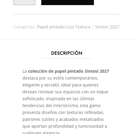
SINTESI
27554
CANTIDAD
Categorias:
Papel pintado Liso Textura
|
Sintesi 2027
DESCRIPCIÓN
La
colección de papel pintado Sintesi 2027
destaca por su estilo contemporáneo,
elegante y versátil, ideal para quienes
desean renovar sus espacios con un toque
sofisticado. Inspirada en las últimas
tendencias del interiorismo, esta gama
presenta diseños con texturas refinadas,
patrones sutiles y acabados metalizados
que aportan profundidad y luminosidad a
cualquier estancia.