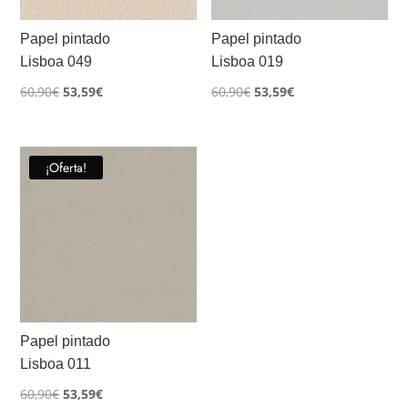
Papel pintado
Papel pintado
Lisboa 049
Lisboa 019
El
El
El
El
60,90
€
53,59
€
60,90
€
53,59
€
precio
precio
precio
precio
original
actual
original
actual
era:
es:
era:
es:
¡Oferta!
60,90€.
53,59€.
60,90€.
53,59€.
Papel pintado
Lisboa 011
El
El
60,90
€
53,59
€