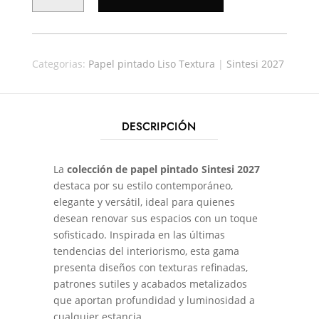
SINTESI
27550
CANTIDAD
Categorias:
Papel pintado Liso Textura
|
Sintesi 2027
DESCRIPCIÓN
La
colección de papel pintado Sintesi 2027
destaca por su estilo contemporáneo,
elegante y versátil, ideal para quienes
desean renovar sus espacios con un toque
sofisticado. Inspirada en las últimas
tendencias del interiorismo, esta gama
presenta diseños con texturas refinadas,
patrones sutiles y acabados metalizados
que aportan profundidad y luminosidad a
cualquier estancia.