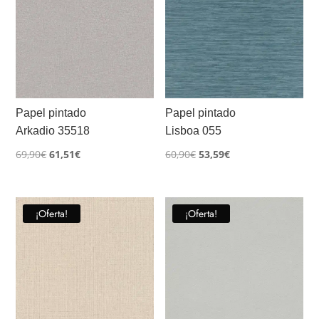
Papel pintado
Papel pintado
Arkadio 35518
Lisboa 055
El
El
El
El
69,90
€
61,51
€
60,90
€
53,59
€
precio
precio
precio
precio
original
actual
original
actual
era:
es:
era:
es:
¡Oferta!
¡Oferta!
69,90€.
61,51€.
60,90€.
53,59€.