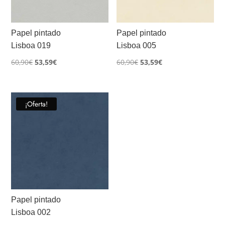
Papel pintado
Papel pintado
Lisboa 019
Lisboa 005
El
El
El
El
60,90
€
53,59
€
60,90
€
53,59
€
precio
precio
precio
precio
original
actual
original
actual
era:
es:
era:
es:
¡Oferta!
60,90€.
53,59€.
60,90€.
53,59€.
Papel pintado
Lisboa 002