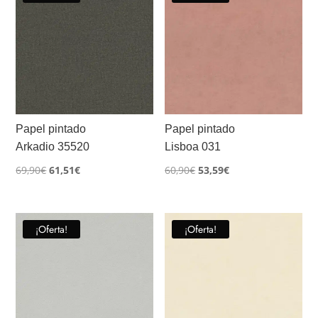
Papel pintado
Papel pintado
Arkadio 35520
Lisboa 031
El
El
El
El
69,90
€
61,51
€
60,90
€
53,59
€
precio
precio
precio
precio
original
actual
original
actual
era:
es:
era:
es:
¡Oferta!
¡Oferta!
69,90€.
61,51€.
60,90€.
53,59€.