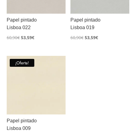
Papel pintado
Papel pintado
Lisboa 022
Lisboa 019
El
El
El
El
60,90
€
53,59
€
60,90
€
53,59
€
precio
precio
precio
precio
original
actual
original
actual
era:
es:
era:
es:
¡Oferta!
60,90€.
53,59€.
60,90€.
53,59€.
Papel pintado
Lisboa 009