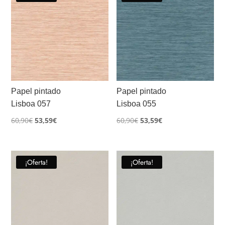
Papel pintado
Papel pintado
Lisboa 057
Lisboa 055
El
El
El
El
60,90
€
53,59
€
60,90
€
53,59
€
precio
precio
precio
precio
original
actual
original
actual
era:
es:
era:
es:
¡Oferta!
¡Oferta!
60,90€.
53,59€.
60,90€.
53,59€.