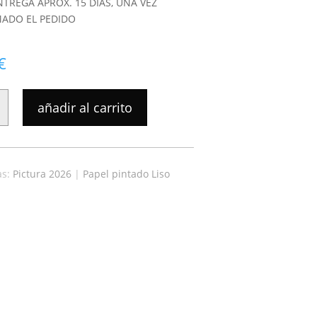
NTREGA APROX. 15 DIAS, UNA VEZ
ADO EL PEDIDO
€
añadir al carrito
as:
Pictura 2026
|
Papel pintado Liso