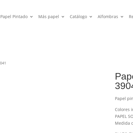
Papel Pintado
Más papel
Catálogo
Alfombras
R
9041
Pape
390
Papel pi
Colores i
PAPEL SO
Medida de