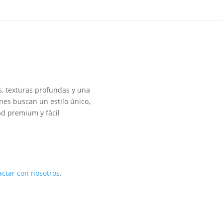
s, texturas profundas y una
nes buscan un estilo único,
ad premium y fácil
actar con nosotros
.