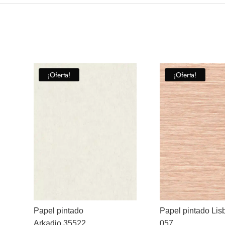
¡Oferta!
¡Oferta!
Papel pintado
Papel pintado Lis
Arkadio 35522
057