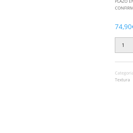
PLAZO E
CONFIRM
74,90
PAPEL
PINTADO
PICTURA
39041
CANTIDAD
Categori
Textura