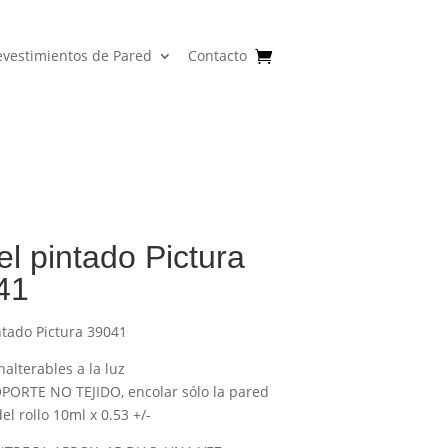
evestimientos de Pared
Contacto
l pintado Pictura
41
ntado Pictura 39041
nalterables a la luz
PORTE NO TEJIDO, encolar sólo la pared
l rollo 10ml x 0.53 +/-