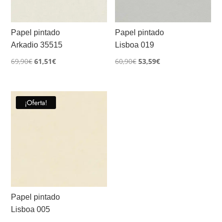
Papel pintado
Papel pintado
Arkadio 35515
Lisboa 019
El
El
El
El
69,90
€
61,51
€
60,90
€
53,59
€
precio
precio
precio
precio
original
actual
original
actual
era:
es:
era:
es:
¡Oferta!
69,90€.
61,51€.
60,90€.
53,59€.
Papel pintado
Lisboa 005