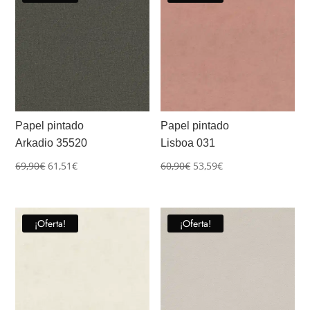
Papel pintado
Papel pintado
Arkadio 35520
Lisboa 031
El
El
El
El
69,90
€
61,51
€
60,90
€
53,59
€
precio
precio
precio
precio
original
actual
original
actual
era:
es:
era:
es:
¡Oferta!
¡Oferta!
69,90€.
61,51€.
60,90€.
53,59€.