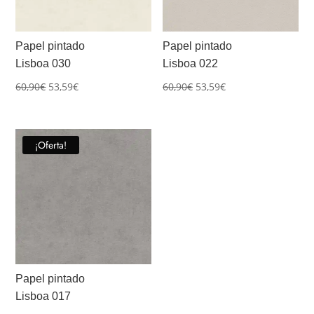
Papel pintado
Papel pintado
Lisboa 030
Lisboa 022
El
El
El
El
60,90
€
53,59
€
60,90
€
53,59
€
precio
precio
precio
precio
original
actual
original
actual
era:
es:
era:
es:
¡Oferta!
60,90€.
53,59€.
60,90€.
53,59€.
Papel pintado
Lisboa 017