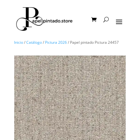
Inicio
/
Catálogo
/
Pictura 2026
/ Papel pintado Pictura 24457