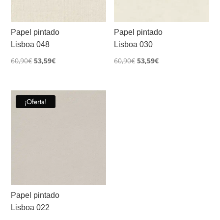
Papel pintado
Papel pintado
Lisboa 048
Lisboa 030
El
El
El
El
60,90
€
53,59
€
60,90
€
53,59
€
precio
precio
precio
precio
original
actual
original
actual
era:
es:
era:
es:
¡Oferta!
60,90€.
53,59€.
60,90€.
53,59€.
Papel pintado
Lisboa 022