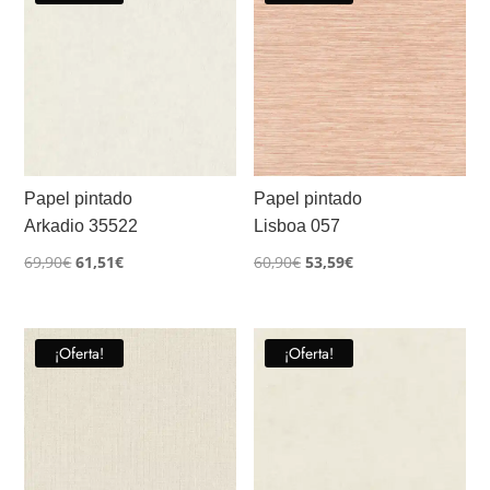
Papel pintado
Papel pintado
Arkadio 35522
Lisboa 057
El
El
El
El
69,90
€
61,51
€
60,90
€
53,59
€
precio
precio
precio
precio
original
actual
original
actual
era:
es:
era:
es:
¡Oferta!
¡Oferta!
69,90€.
61,51€.
60,90€.
53,59€.