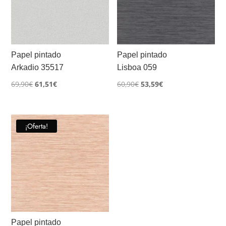
Papel pintado
Papel pintado
Arkadio 35517
Lisboa 059
El
El
El
El
69,90
€
61,51
€
60,90
€
53,59
€
precio
precio
precio
precio
original
actual
original
actual
era:
es:
era:
es:
¡Oferta!
69,90€.
61,51€.
60,90€.
53,59€.
Papel pintado