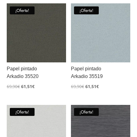
¡Oferta!
¡Oferta!
Papel pintado
Papel pintado
Arkadio 35520
Arkadio 35519
El
El
El
El
69,90
€
61,51
€
69,90
€
61,51
€
precio
precio
precio
precio
original
actual
original
actual
era:
es:
era:
es:
¡Oferta!
¡Oferta!
69,90€.
61,51€.
69,90€.
61,51€.