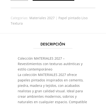
59,90€.
52,71€.
MATERIALES
34843
CANTIDAD
Categorias:
Materiales 2027
|
Papel pintado Liso
Textura
DESCRIPCIÓN
Colección MATERIALES 2027 –
Revestimientos con texturas auténticas y
estilo contemporáneo
La colección MATERIALES 2027 ofrece
papeles pintados inspirados en cemento,
piedra, madera y tejidos, con acabados
realistas y gran calidad visual. Ideal para
crear ambientes modernos, sobrios y
naturales en cualquier espacio. Compatible