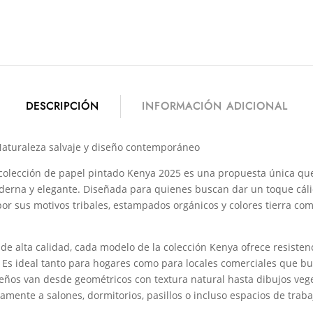
DESCRIPCIÓN
INFORMACIÓN ADICIONAL
Naturaleza salvaje y diseño contemporáneo
 colección de papel pintado Kenya 2025 es una propuesta única qu
derna y elegante. Diseñada para quienes buscan dar un toque cálido
por sus motivos tribales, estampados orgánicos y colores tierra com
 de alta calidad, cada modelo de la colección Kenya ofrece resistenci
d. Es ideal tanto para hogares como para locales comerciales que b
iseños van desde geométricos con textura natural hasta dibujos vege
mente a salones, dormitorios, pasillos o incluso espacios de traba