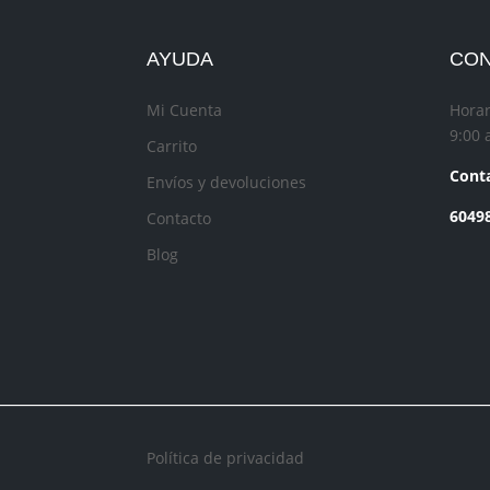
AYUDA
CO
Mi Cuenta
Horar
9:00 
Carrito
Conta
Envíos y devoluciones
6049
Contacto
Blog
Política de privacidad