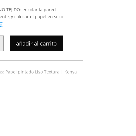
NO TEJIDO: encolar la pared
nte, y colocar el papel en seco
€
añadir al carrito
as:
Papel pintado Liso Textura
|
Kenya