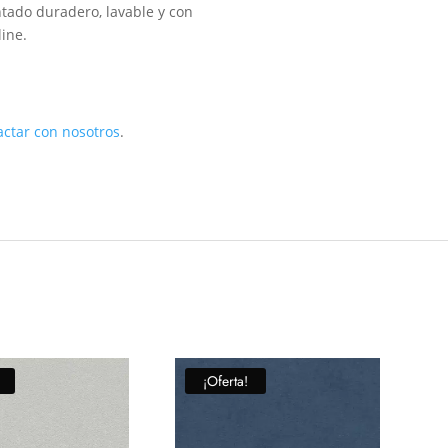
ntado duradero, lavable y con
ine.
actar con nosotros
.
¡Oferta!