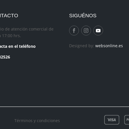
NTACTO
SIGUÉNOS
io de atención comercial de
a 17:00 hrs.
Designed by:
websonline.es
cta en el teléfono
82526
Términos y condiciones