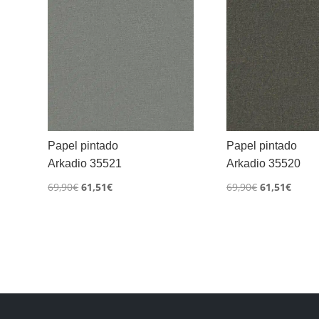
Papel pintado
Papel pintado
Arkadio 35521
Arkadio 35520
El
El
El
El
69,90
€
61,51
€
69,90
€
61,51
€
precio
precio
precio
preci
original
actual
original
actua
era:
es:
era:
es:
69,90€.
61,51€.
69,90€.
61,51