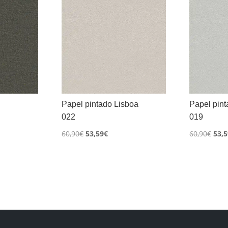
Papel pintado Lisboa
Papel pint
022
019
El
El
El
60,90
€
53,59
€
60,90
€
53,5
o
precio
precio
prec
l
original
actual
orig
era:
es:
era:
€.
60,90€.
53,59€.
60,9