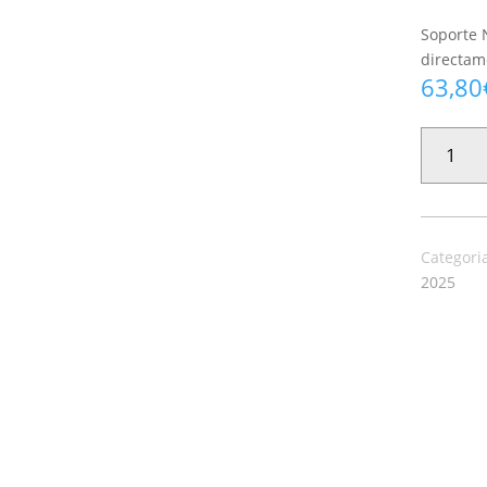
Soporte 
directame
63,80
PAPEL
PINTADO
KENYA
035
CANTIDAD
Categori
2025