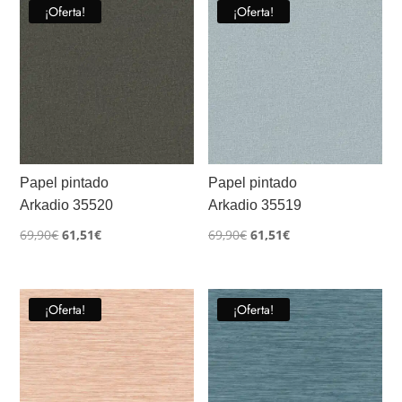
¡Oferta!
¡Oferta!
Papel pintado
Papel pintado
Arkadio 35520
Arkadio 35519
El
El
El
El
69,90
€
61,51
€
69,90
€
61,51
€
precio
precio
precio
precio
original
actual
original
actual
era:
es:
era:
es:
¡Oferta!
¡Oferta!
69,90€.
61,51€.
69,90€.
61,51€.