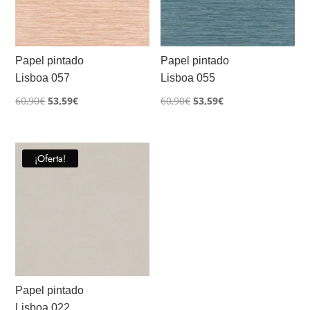
Papel pintado
Papel pintado
Lisboa 057
Lisboa 055
El
El
El
El
60,90
€
53,59
€
60,90
€
53,59
€
precio
precio
precio
precio
original
actual
original
actual
era:
es:
era:
es:
¡Oferta!
60,90€.
53,59€.
60,90€.
53,59€.
Papel pintado
Lisboa 022