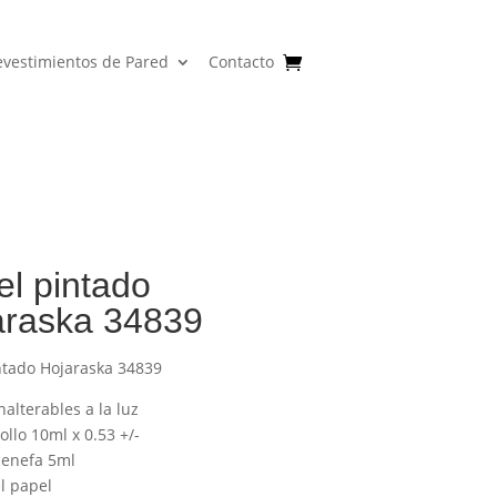
evestimientos de Pared
Contacto
l pintado
araska 34839
ntado Hojaraska 34839
nalterables a la luz
llo 10ml x 0.53 +/-
enefa 5ml
l papel