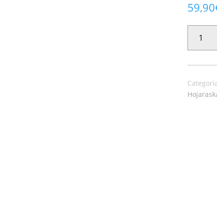
59,90
PAPEL
PINTADO
HOJARASK
34839
CANTIDAD
Categori
Hojarask