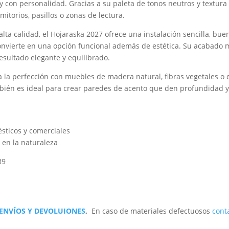
 con personalidad. Gracias a su paleta de tonos neutros y textura
itorios, pasillos o zonas de lectura.
lta calidad, el Hojaraska 2027 ofrece una instalación sencilla, bue
convierte en una opción funcional además de estética. Su acabado ma
esultado elegante y equilibrado.
 la perfección con muebles de madera natural, fibras vegetales o
mbién es ideal para crear paredes de acento que den profundidad y 
sticos y comerciales
 en la naturaleza
39
 ENVÍOS Y DEVOLUIONES
,
En caso de materiales defectuosos
cont