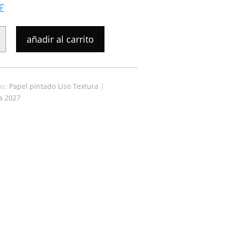
€
añadir al carrito
A
as:
Papel pintado Liso Textura
|
a 2027