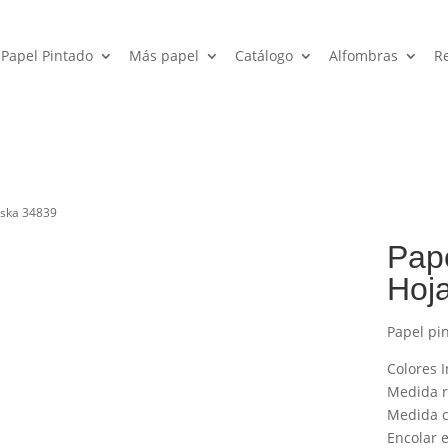
Papel Pintado
Más papel
Catálogo
Alfombras
R
aska 34839
Pape
Hoj
Papel pi
Colores I
Medida ro
Medida c
Encolar e