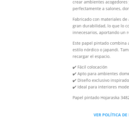
crear ambientes acogedores y
perfectamente a salones, dorm
Fabricado con materiales de a
gran durabilidad, lo que lo 
innecesarios, aportando un r
Este papel pintado combina a
estilo nórdico o japandi. Ta
recargar el espacio.
✔️ Fácil colocación
✔️ Apto para ambientes domé
✔️ Diseño exclusivo inspirado
✔️ Ideal para interiores mode
Papel pintado Hojaraska 348
VER POLÍTICA DE