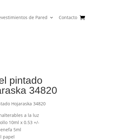
evestimientos de Pared
Contacto
l pintado
araska 34820
ntado Hojaraska 34820
nalterables a la luz
llo 10ml x 0.53 +/-
enefa 5ml
l papel