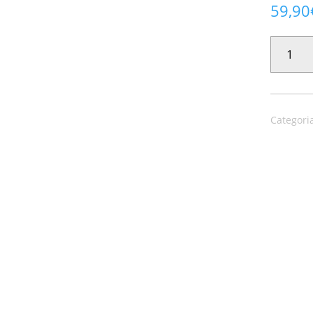
59,90
PAPEL
PINTADO
HOJARASK
34820
CANTIDAD
Categori