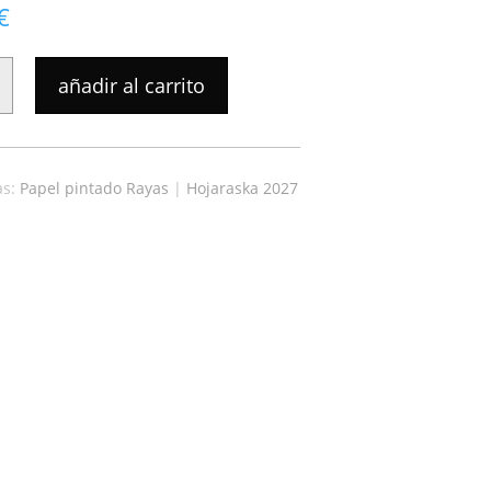
€
añadir al carrito
A
as:
Papel pintado Rayas
|
Hojaraska 2027