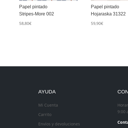
Papel pintado
Papel pintado
Stripes-More 002
Hojaraska 31322
58,80
€
59,90
€
AYUDA
CO
Mi Cuenta
Horar
9:00 
Carrito
Conta
Envíos y devoluciones