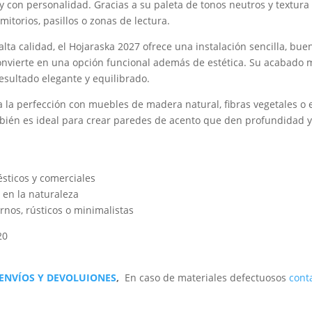
 con personalidad. Gracias a su paleta de tonos neutros y textura
itorios, pasillos o zonas de lectura.
lta calidad, el Hojaraska 2027 ofrece una instalación sencilla, bue
convierte en una opción funcional además de estética. Su acabado ma
esultado elegante y equilibrado.
 la perfección con muebles de madera natural, fibras vegetales o
mbién es ideal para crear paredes de acento que den profundidad y 
sticos y comerciales
 en la naturaleza
rnos, rústicos o minimalistas
20
 ENVÍOS Y DEVOLUIONES
,
En caso de materiales defectuosos
cont