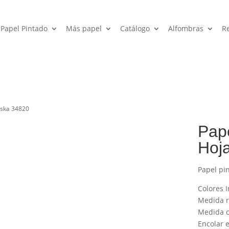
Papel Pintado
Más papel
Catálogo
Alfombras
R
aska 34820
Pape
Hoj
Papel pi
Colores I
Medida ro
Medida c
Encolar e