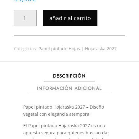
PAPEL
añadir al carrito
PINTADO
HOJARASKA
34808
CANTIDAD
Categorias:
Papel pintado Hojas
|
Hojaraska 2027
DESCRIPCIÓN
INFORMACIÓN ADICIONAL
Papel pintado Hojaraska 2027 – Diseño
vegetal con elegancia atemporal
El Papel pintado Hojaraska 2027 es una
apuesta segura para quienes buscan dar