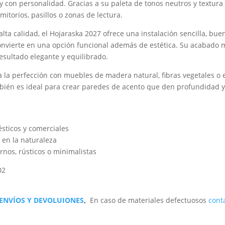
 con personalidad. Gracias a su paleta de tonos neutros y textura
itorios, pasillos o zonas de lectura.
lta calidad, el Hojaraska 2027 ofrece una instalación sencilla, bue
convierte en una opción funcional además de estética. Su acabado ma
esultado elegante y equilibrado.
 la perfección con muebles de madera natural, fibras vegetales o
mbién es ideal para crear paredes de acento que den profundidad y 
sticos y comerciales
 en la naturaleza
rnos, rústicos o minimalistas
02
 ENVÍOS Y DEVOLUIONES
,
En caso de materiales defectuosos
cont