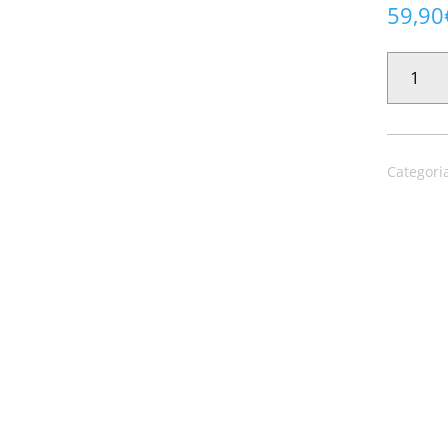
59,90
PAPEL
PINTADO
HOJARASK
34802
CANTIDAD
Categori