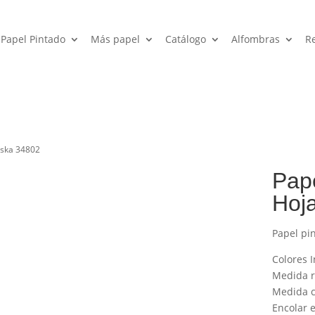
Papel Pintado
Más papel
Catálogo
Alfombras
R
aska 34802
Pape
Hoj
Papel pi
Colores I
Medida ro
Medida c
Encolar e