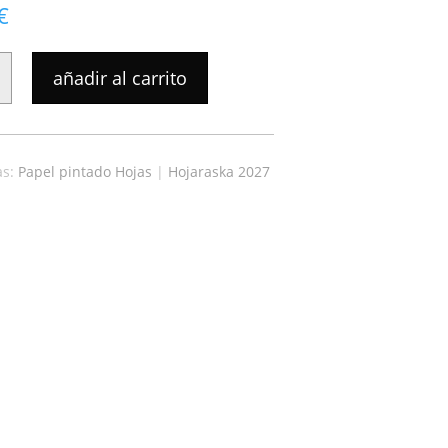
€
añadir al carrito
A
as:
Papel pintado Hojas
|
Hojaraska 2027