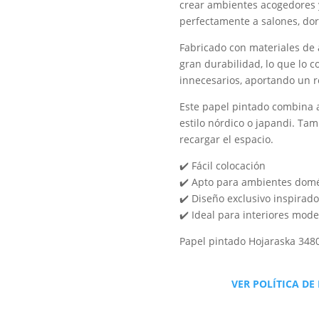
crear ambientes acogedores y
perfectamente a salones, dorm
Fabricado con materiales de a
gran durabilidad, lo que lo 
innecesarios, aportando un r
Este papel pintado combina a
estilo nórdico o japandi. Ta
recargar el espacio.
✔️ Fácil colocación
✔️ Apto para ambientes domé
✔️ Diseño exclusivo inspirado
✔️ Ideal para interiores mode
Papel pintado Hojaraska 348
VER POLÍTICA DE