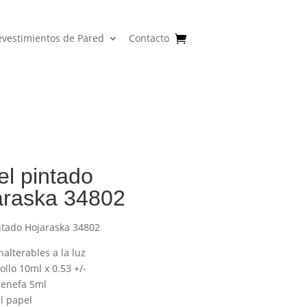
evestimientos de Pared
Contacto
l pintado
araska 34802
ntado Hojaraska 34802
nalterables a la luz
llo 10ml x 0.53 +/-
enefa 5ml
l papel