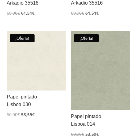
Arkadio 35518
Arkadio 35516
El
El
El
El
69,90
€
61,51
€
69,90
€
61,51
€
precio
precio
precio
precio
original
actual
original
actual
era:
es:
era:
es:
¡Oferta!
¡Oferta!
69,90€.
61,51€.
69,90€.
61,51€.
Papel pintado
Lisboa 030
El
El
60,90
€
53,59
€
Papel pintado
precio
precio
Lisboa 014
original
actual
El
El
60,90
€
53,59
€