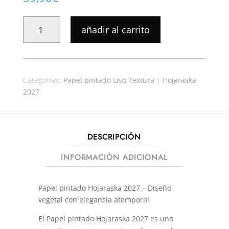
PAPEL
añadir al carrito
PINTADO
HOJARASKA
32612
CANTIDAD
Categorias:
Papel pintado Liso Textura
|
Hojaraska
2027
DESCRIPCIÓN
INFORMACIÓN ADICIONAL
Papel pintado Hojaraska 2027 – Diseño
vegetal con elegancia atemporal
El Papel pintado Hojaraska 2027 es una