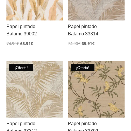
Papel pintado
Papel pintado
Balamo 39002
Balamo 33314
El
El
El
El
74,90
€
65,91
€
74,90
€
65,91
€
precio
precio
precio
precio
original
actual
original
actual
era:
es:
era:
es:
¡Oferta!
¡Oferta!
74,90€.
65,91€.
74,90€.
65,91€.
Papel pintado
Papel pintado
Balamo 33312
Balamo 33302