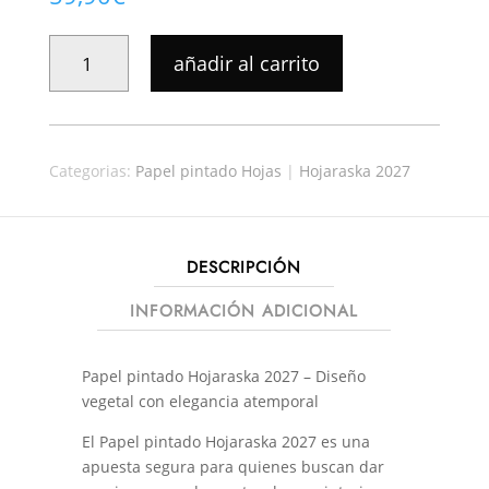
PAPEL
añadir al carrito
PINTADO
HOJARASKA
31315
CANTIDAD
Categorias:
Papel pintado Hojas
|
Hojaraska 2027
DESCRIPCIÓN
INFORMACIÓN ADICIONAL
Papel pintado Hojaraska 2027 – Diseño
vegetal con elegancia atemporal
El Papel pintado Hojaraska 2027 es una
apuesta segura para quienes buscan dar