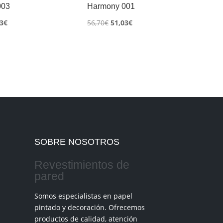
003
Harmony 001
El
El
El
3
€
56,70
€
51,03
€
io
precio
precio
precio
inal
actual
original
actual
es:
era:
es:
0€.
51,03€.
56,70€.
51,03€.
SOBRE NOSOTROS
Revestimientos de
pared
Somos especialistas en papel
pintado y decoración. Ofrecemos
productos de calidad, atención