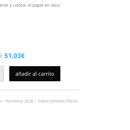
nte y colocar el papel en seco.
El
El
€
51,03
€
precio
precio
original
actual
añadir al carrito
era:
es:
56,70€.
51,03€.
as:
Harmony 2026
|
Papel pintado Efecto