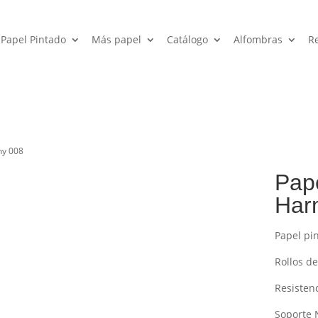
Papel Pintado
Más papel
Catálogo
Alfombras
R
ny 008
Pape
Har
Papel pi
Rollos de
Resisten
Soporte 