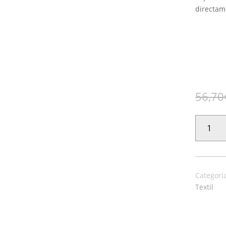
directame
56,70
PAPEL
PINTADO
HARMONY
008
CANTIDAD
Categori
Textil