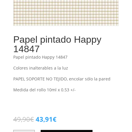
Papel pintado Happy
14847
Papel pintado Happy 14847
Colores inalterables a la luz
PAPEL SOPORTE NO TEJIDO, encolar sólo la pared
Medida del rollo 10ml x 0.53 +/-
El
El
49,90
€
43,91
€
precio
precio