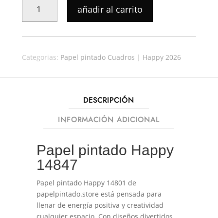
original
actual
PAPEL
añadir al carrito
era:
es:
PINTADO
49,90€.
43,91€.
HAPPY
14847
CANTIDAD
Categorias:
Papel pintado Cuadros
|
Happy 2026
DESCRIPCIÓN
INFORMACIÓN ADICIONAL
Papel pintado Happy
14847
Papel pintado Happy 14801 de
papelpintado.store está pensada para
llenar de energía positiva y creatividad
cualquier espacio. Con diseños divertidos,