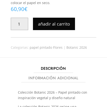
colocar el papel en seco.
60,90
€
PAPEL
añadir al carrito
PINTADO
BOTANIC
053
CANTIDAD
Categorias:
papel pintado Flores
|
Botanic 2026
DESCRIPCIÓN
INFORMACIÓN ADICIONAL
Colección Botanic 2026 – Papel pintado con
inspiración vegetal y diseño natural
La colección Botanic 2026 reúne una