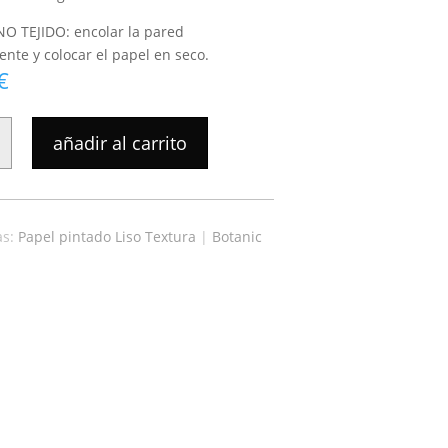
NO TEJIDO: encolar la pared
nte y colocar el papel en seco.
€
añadir al carrito
as:
Papel pintado Liso Textura
|
Botanic