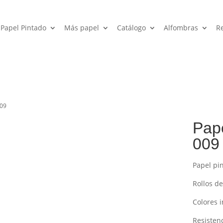
Papel Pintado
Más papel
Catálogo
Alfombras
R
009
Pape
009
Papel pi
Rollos de
Colores i
Resisten