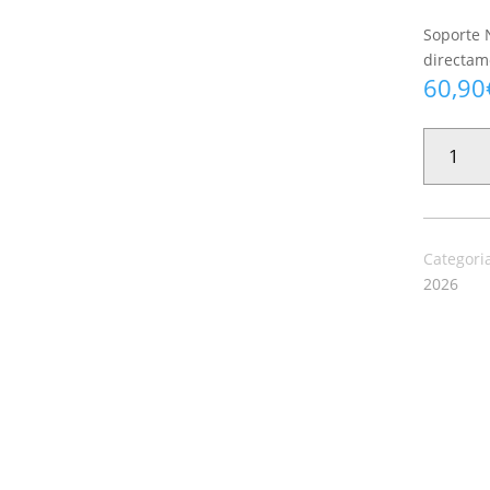
Soporte 
directame
60,90
PAPEL
PINTADO
BOTANIC
009
CANTIDAD
Categori
2026