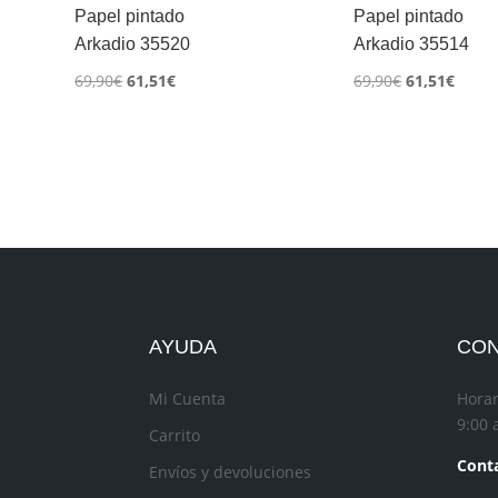
Papel pintado
Papel pintado
Arkadio 35520
Arkadio 35514
El
El
El
El
69,90
€
61,51
€
69,90
€
61,51
€
precio
precio
precio
preci
original
actual
original
actua
era:
es:
era:
es:
69,90€.
61,51€.
69,90€.
61,51
AYUDA
CO
Mi Cuenta
Horar
9:00 
Carrito
Conta
Envíos y devoluciones